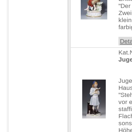
"Der
Zwei
klei
farbi
Deta
Kat.
Juge
Juge
Haus
"Ste
vor 
staff
Flac
sons
Höhe: