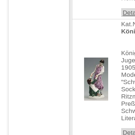
Deta
Kat.
Köni
Köni
Juge
1905
Mode
"Sch
Sock
Ritz
Preß
Schw
Liter
Deta