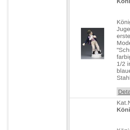
Köni
Köni
Juge
erst
Mode
"Sch
farb
1/2 i
blau
Stahl
Deta
Kat.
Köni