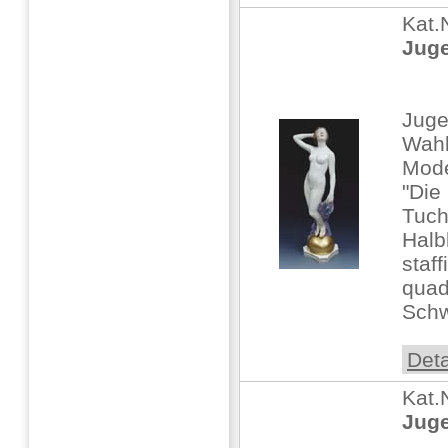
Kat.
Juge
Juge
Wahl
Mode
"Die
Tuch
Halb
staff
quad
Schw
Deta
Kat.
Juge