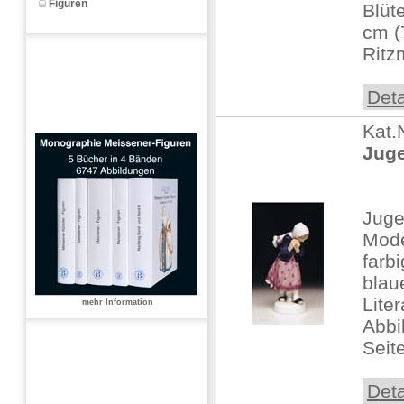
Figuren
Blüt
cm (
Ritzm
Deta
Kat.
Juge
Juge
Mode
farb
blau
Lite
mehr Information
Abbi
Seit
Deta