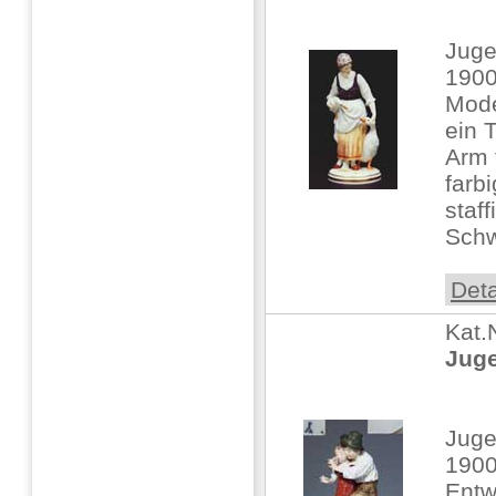
Juge
1900
Mode
ein 
Arm 
farb
staf
Schw
Deta
Kat.
Juge
Juge
1900
Entw