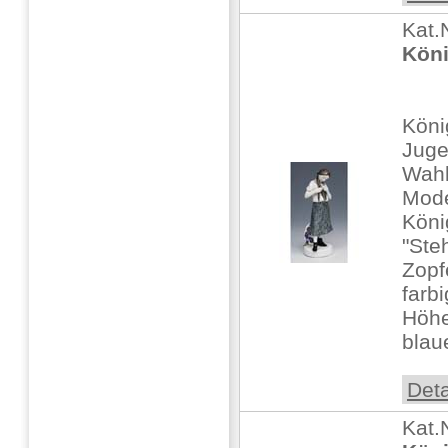
Kat.
Köni
Köni
Juge
Wahl
Mode
Köni
"Ste
Zopf
farb
Höhe
blaue
Deta
Kat.