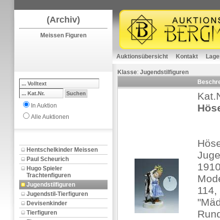
(Archiv)
Meissen Figuren
Auktionsübersicht
Kontakt
Lage
Klasse
:
Jugendstilfiguren
Beschr
Kat.
In Auktion
Höse
Alle Auktionen
Höse
Hentschelkinder Meissen
Juge
Paul Scheurich
1910
Hugo Spieler
Trachtenfiguren
Mode
Jugendstilfiguren
114,
Jugendstil-Tierfiguren
"Mäd
Devisenkinder
Rund
Tierfiguren