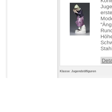
Köni
Juge
erst
Mode
"Äng
Rund
Höhe
Schw
Stahl
Deta
Klasse
:
Jugendstilfiguren