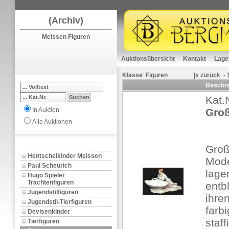
(Archiv)
Meissen Figuren
Auktionsübersicht
Kontakt
Lage
Klasse
:
Figuren
|«
zurück
-
Beschr
Kat.
In Auktion
Groß
Alle Auktionen
Groß
Hentschelkinder Meissen
Mode
Paul Scheurich
lage
Hugo Spieler
Trachtenfiguren
entbl
Jugendstilfiguren
ihre
Jugendstil-Tierfiguren
farb
Devisenkinder
staf
Tierfiguren