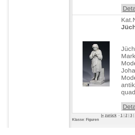
Deta
Kat.
Jüch
Jüch
Mark
Mode
Joha
Mode
anti
quad
Deta
|«
zurück
-
1
|
2
|
3
|
Klasse
:
Figuren