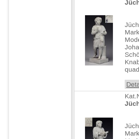
Jüch
Jüch
Mark
Mode
Joha
Schö
Knab
quad
Deta
Kat.
Jüch
Jüch
Mark