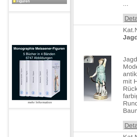
Figuren
...
Deta
Kat.
Jagd
Jagd
Mode
anti
mit 
Rüc
farbi
Rund
mehr Information
Baum
Deta
Kat.