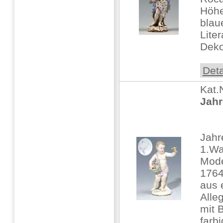
Höhe
blau
Lite
Deko
Deta
Kat.
Jahr
Jahr
1.Wa
Mode
1764
aus 
Alle
mit 
farbi