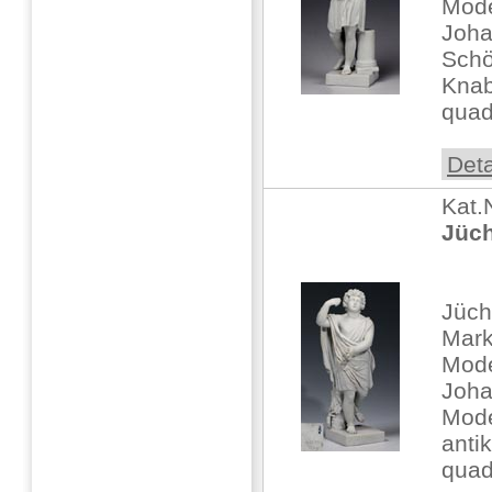
Mode
Joha
Schö
Knab
quad
Deta
Kat.
Jüch
Jüch
Mark
Mode
Joha
Mode
anti
quad