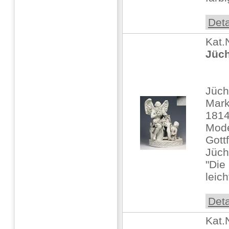
Deta
Kat.
Jüch
Jüch
Mark
181
Mode
Gottf
Jüch
"Die
leich
Deta
Kat.