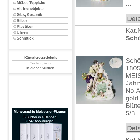
...
Möbel, Teppiche
Vitrinenobjekte
Glas, Keramik
Deta
Silber
Plastiken
Kat.
Uhren
Schö
Schmuck
Künstlerverzeichnis
Schö
Sachregister
1805
- in dieser Auktion -
MEIS
Jahr
No.A
gold 
Blüt
5/8 .
Deta
Kat.