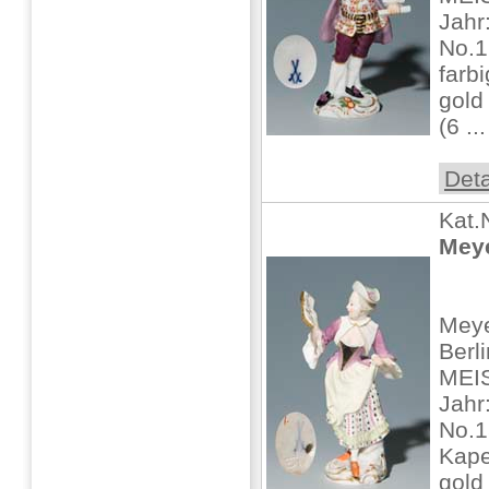
Jahr
No.1
farb
gold 
(6 ...
Deta
Kat.
Meye
Meye
Berli
MEIS
Jahr
No.1
Kape
gold 