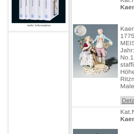
Kaen
mehr Information
Kaen
1775
MEIS
Jahr
No.1
staff
Höhe
Ritz
Male
Deta
Kat.
Kaen