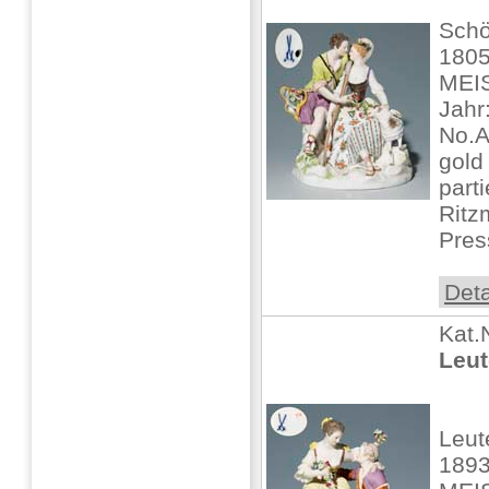
Schö
1805
MEIS
Jahr
No.A
gold 
parti
Ritz
Pres
Deta
Kat.
Leut
Leut
1893