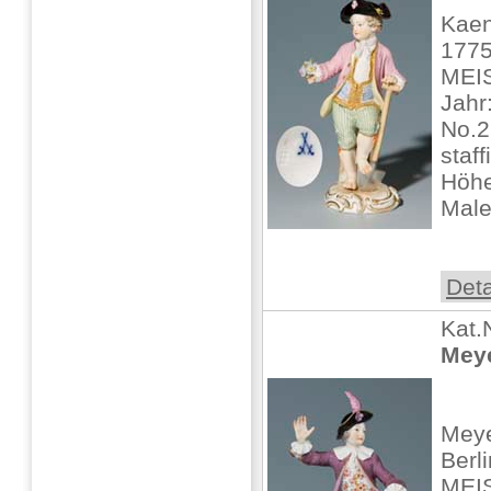
Kaen
1775
MEIS
Jahr
No.2
staff
Höhe
Male
Deta
Kat.
Meye
Meye
Berli
MEIS