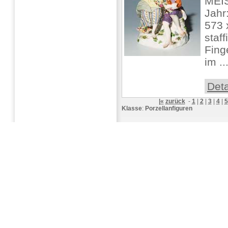
MEIS
Jahr
573 
staff
Fing
im ..
Deta
|«
zurück
-
1
|
2
|
3
|
4
|
5
Klasse
:
Porzellanfiguren