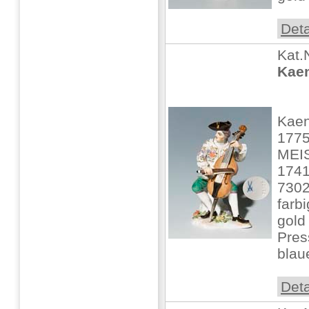
Deta
Kat.
Kaen
Kaen
1775
MEIS
1741
7302
farb
gold 
Pres
blaue
Deta