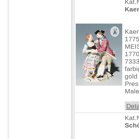
Kat.
Kaen
Kaen
1775
MEIS
1770
7333
farb
gold 
Pres
Male
Deta
Kat.
Schö