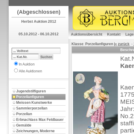
(Abgeschlossen)
Herbst Auktion 2012
05.10.2012 - 06.10.2012
Auktionsübersicht
Kontakt
Lage
Klasse
:
Porzellanfiguren
|«
zurück
-
Beschr
Kat.
In Auktion
Kaen
Alle Auktionen
Kaen
Jugendstilfiguren
1775
Porzellanfiguren
MEIS
Meissen Kunstwerke
Jahr
Sammlerporzellan
Porzellan
No.2
Erbnachlass Max Feldbauer
staff
Gemälde
parti
Zeichnungen, Moderne