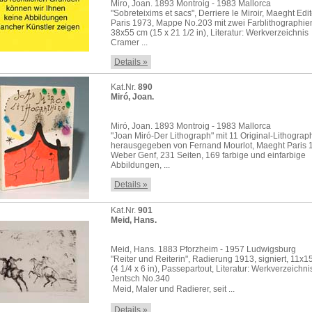
Miro, Joan. 1893 Montroig - 1983 Mallorca
"Sobreteixims et sacs", Derriere le Miroir, Maeght Edi
Paris 1973, Mappe No.203 mit zwei Farblithographien
38x55 cm (15 x 21 1/2 in), Literatur: Werkverzeichnis
Cramer ...
Details »
Kat.Nr.
890
Miró, Joan.
Miró, Joan. 1893 Montroig - 1983 Mallorca
"Joan Miró-Der Lithograph" mit 11 Original-Lithograp
herausgegeben von Fernand Mourlot, Maeght Paris 
Weber Genf, 231 Seiten, 169 farbige und einfarbige
Abbildungen, ...
Details »
Kat.Nr.
901
Meid, Hans.
Meid, Hans. 1883 Pforzheim - 1957 Ludwigsburg
"Reiter und Reiterin", Radierung 1913, signiert, 11x1
(4 1/4 x 6 in), Passepartout, Literatur: Werkverzeichni
Jentsch No.340
 Meid, Maler und Radierer, seit ...
Details »