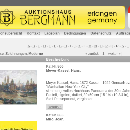
ionsübersicht
Kontakt
Lageplan
Bedingungen
Datenschutz
Auftrag
A
-
B
-
C
-
D
-
E
-
F
-
G
-
H
-
I
-
J
-
K
-
L
-
M
-
N
-
O
-
P
-
Q
-
R
-
S
-
T
se
:
Zeichnungen, Moderne
|«
zurück
-
1
-
weiter
»|
Beschreibung
Kat.Nr.
866
Meyer-Kassel, Hans.
Meyer-Kassel, Hans. 1872 Kassel - 1952 Genoa/Ne
"Manhattan-New York City",
stimmungsvolles Hochhaus-Panorama der 30er Jahr
Pastell, signiert, datiert, 39x50 cm (15 1/4 x19 3/4 in),
Stoff-Passepartout, verglaster ...
Details »
Kat.Nr.
883
Miro, Joan.