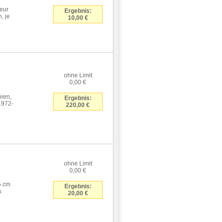
teur
Ergebnis:
, je
10,00 €
ohne Limit
0,00 €
hien,
Ergebnis:
1972-
220,00 €
ohne Limit
0,00 €
5 cm
Ergebnis:
s
20,00 €