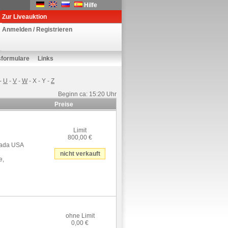
Hilfe
Zur Liveauktion
Anmelden / Registrieren
sformulare
Links
-
U
-
V
-
W
-
X
-
Y
-
Z
Beginn ca: 15:20 Uhr
Preise
Limit
800,00 €
vada USA
nicht verkauft
e,
ohne Limit
0,00 €