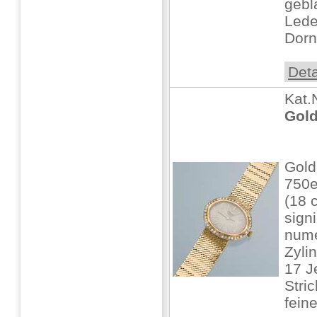
gebl
Lede
Dorn
Deta
Kat.
Gold
Gold
750e
(18 
sign
nume
Zyli
17 J
Stri
feine