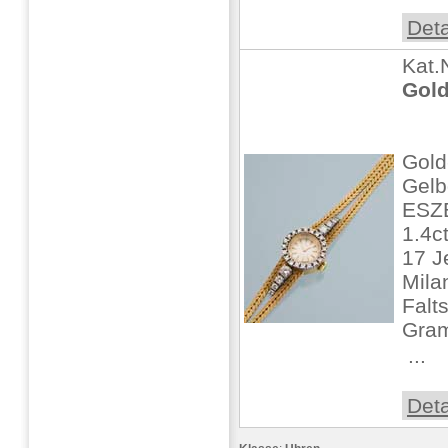
Deta
Kat.
Gold
Gold
Gelb
ESZE
1.4c
17 J
Mila
Falt
Gra
 ...
Deta