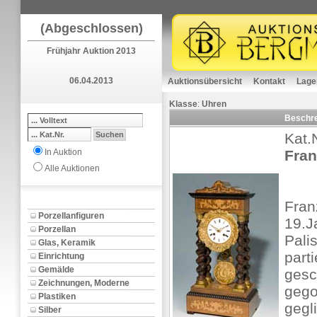
(Abgeschlossen)
Frühjahr Auktion 2013
06.04.2013
Auktionsübersicht
Kontakt
Lage
Klasse
:
Uhren
Beschr
Kat.
In Auktion
Fran
Alle Auktionen
Fran
Porzellanfiguren
19.J
Porzellan
Pali
Glas, Keramik
parti
Einrichtung
Gemälde
gesc
Zeichnungen, Moderne
gego
Plastiken
gegl
Silber