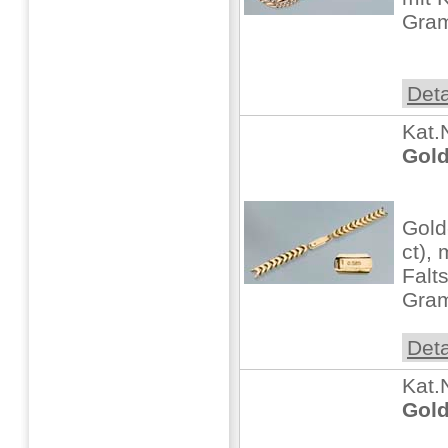
Gra
Deta
Kat.
Gol
Gold
ct), 
Falt
Gra
Deta
Kat.
Gol