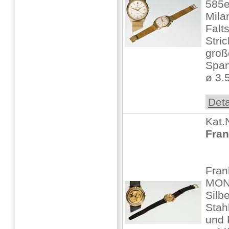
585e
Mila
Falt
Stri
groß
Span
ø 3.5
Deta
Kat.
Fran
Fran
MON
Silbe
Stah
und 