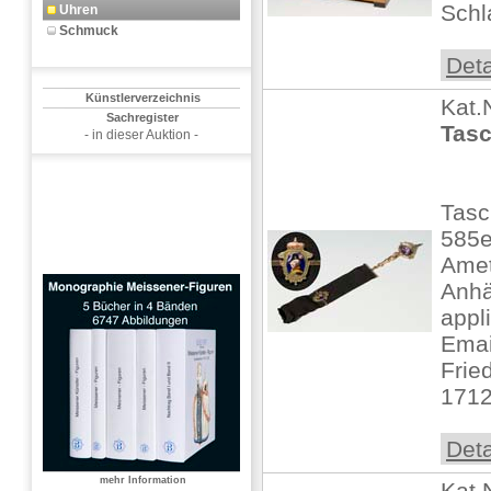
Schl
Uhren
Schmuck
Deta
Künstlerverzeichnis
Kat.
Sachregister
Tasc
- in dieser Auktion -
Tasc
585e
Amet
Anhä
appl
Emai
Fried
1712
Deta
mehr Information
Kat.