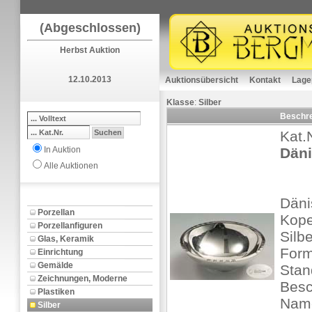
(Abgeschlossen)
Herbst Auktion
12.10.2013
Auktionsübersicht
Kontakt
Lage
Klasse
:
Silber
Beschr
Kat.
In Auktion
Däni
Alle Auktionen
Däni
Porzellan
Kope
Porzellanfiguren
Silbe
Glas, Keramik
Form
Einrichtung
Gemälde
Stan
Zeichnungen, Moderne
Besc
Plastiken
Name
Silber