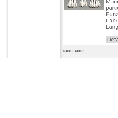
Mono
parti
Punz
Fabr
Länge
Deta
Klasse
:
Silber