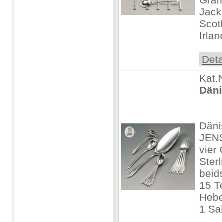
Jack
Scot
Irla
Deta
Kat.
Däni
Däni
JEN
vier
Sterl
beids
15 T
Hebe
1 Sah