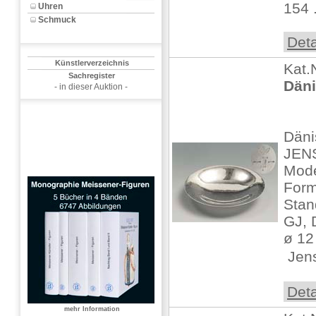
154 .
Uhren
Schmuck
Deta
Künstlerverzeichnis
Kat.
Sachregister
Däni
- in dieser Auktion -
Däni
JEN
Mode
Form
Stan
GJ, 
ø 12
 Jen
Deta
mehr Information