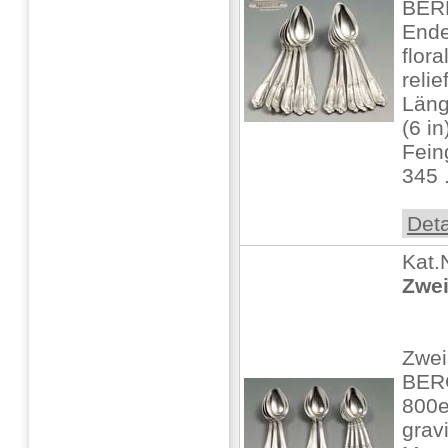
BER
Ende
flora
reli
Läng
(6 i
Fein
345 .
Deta
Kat.
Zwei
Zwei
BER
800er
grav