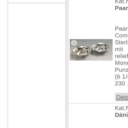
Kat.
Paar
Paar
Com
Sterl
mit
reli
Mon
Punz
(6 1/
230 .
Deta
Kat.
Däni