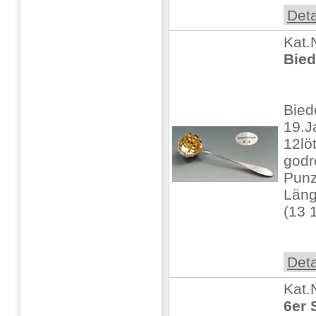
Deta
Kat.
Bied
Bied
19.J
12löt
godr
Punz
Läng
(13 
Deta
Kat.
6er 