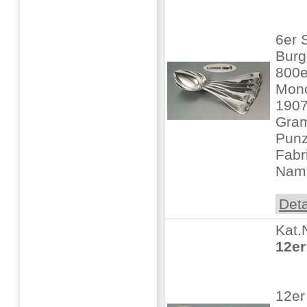
6er 
Burg
800er
Mono
1907
Gra
Punz
Fabr
Name
Deta
Kat.
12er
12er