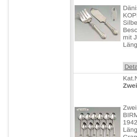
Däni
KOP
Silbe
Besc
mit 
Läng
Deta
Kat.
Zwei
Zwei
BIR
1942
Läng
Gram