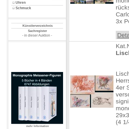
mono
Uhren
rück
Schmuck
Carl
3x Po
Künstlerverzeichnis
Sachregister
Deta
- in dieser Auktion -
Kat.
Lisc
Lisc
Herr
4er 
vers
signi
mono
29x
(4 1/
mehr Information