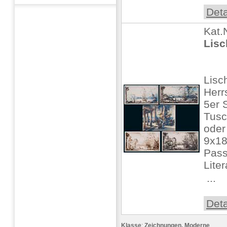
Deta
Kat.
Lisc
Lisc
Herr
5er 
Tusc
oder
9x18
Pass
Liter
 ...
Deta
Klasse
:
Zeichnungen, Moderne