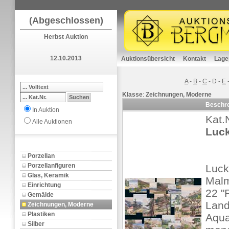
(Abgeschlossen)
Herbst Auktion
12.10.2013
Auktionsübersicht
Kontakt
Lage
A
-
B
-
C
-
D
-
E
Klasse
:
Zeichnungen, Moderne
Beschr
In Auktion
Kat.
Alle Auktionen
Luck
Porzellan
Porzellanfiguren
Luck
Glas, Keramik
Mal
Einrichtung
22 "
Gemälde
Land
Zeichnungen, Moderne
Plastiken
Aqua
Silber