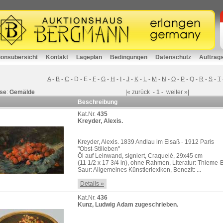
ionsübersicht
Kontakt
Lageplan
Bedingungen
Datenschutz
Auftrag
A
-
B
-
C
-
D
-
E
-
F
-
G
-
H
-
I
-
J
-
K
-
L
-
M
-
N
-
O
-
P
-
Q
-
R
-
S
-
T
se
:
Gemälde
|«
zurück
-
1
-
weiter
»|
Beschreibung
Kat.Nr.
435
Kreyder, Alexis.
Kreyder, Alexis. 1839 Andlau im Elsaß - 1912 Paris
"Obst-Stilleben"
Öl auf Leinwand, signiert, Craquelé, 29x45 cm
(11 1/2 x 17 3/4 in), ohne Rahmen, Literatur: Thieme-
Saur: Allgemeines Künstlerlexikon, Benezit: ...
Details »
Kat.Nr.
436
Kunz, Ludwig Adam zugeschrieben.