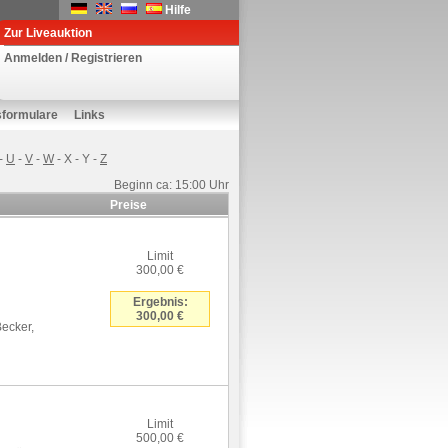
Hilfe
Zur Liveauktion
Anmelden / Registrieren
sformulare
Links
-
U
-
V
-
W
-
X
-
Y
-
Z
Beginn ca: 15:00 Uhr
Preise
Limit
300,00 €
Ergebnis:
300,00 €
Becker,
Limit
500,00 €