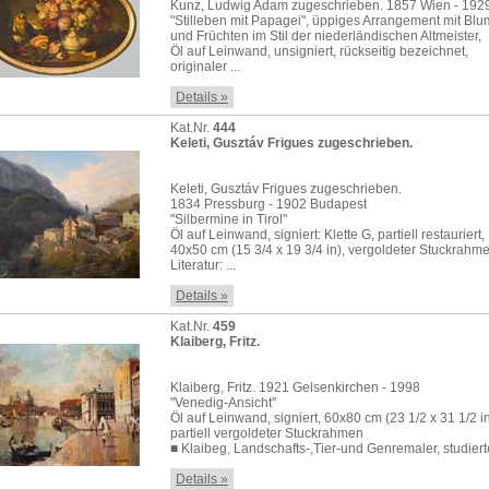
Kunz, Ludwig Adam zugeschrieben. 1857 Wien - 19
"Stilleben mit Papagei", üppiges Arrangement mit Bl
und Früchten im Stil der niederländischen Altmeister,
Öl auf Leinwand, unsigniert, rückseitig bezeichnet,
originaler ...
Details »
Kat.Nr.
444
Keleti, Gusztáv Frigues zugeschrieben.
Keleti, Gusztáv Frigues zugeschrieben.
1834 Pressburg - 1902 Budapest
"Silbermine in Tirol"
Öl auf Leinwand, signiert: Klette G, partiell restauriert,
40x50 cm (15 3/4 x 19 3/4 in), vergoldeter Stuckrahme
Literatur: ...
Details »
Kat.Nr.
459
Klaiberg, Fritz.
Klaiberg, Fritz. 1921 Gelsenkirchen - 1998
"Venedig-Ansicht"
Öl auf Leinwand, signiert, 60x80 cm (23 1/2 x 31 1/2 in
partiell vergoldeter Stuckrahmen
■ Klaibeg, Landschafts-,Tier-und Genremaler, studierte
Details »