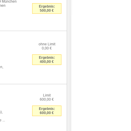
29 München
umen
Ergebnis:
500,00 €
ohne Limit
0,00 €
Ergebnis:
400,00 €
n,
Limit
600,00 €
Ergebnis:
),
600,00 €
 ...