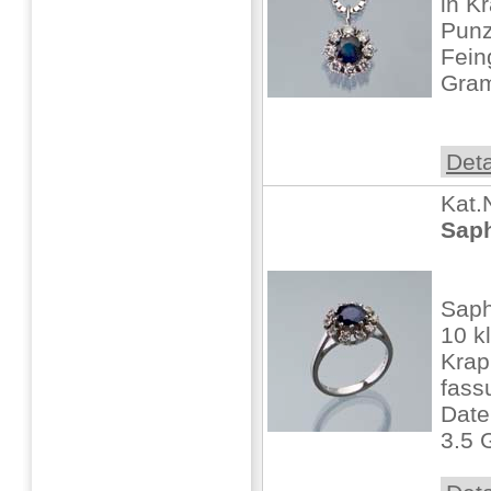
in K
Punz
Fein
Gra
Deta
Kat.
Saph
Saph
10 kl
Krap
fass
Date
3.5 