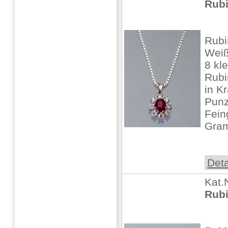
Rubi
Rubi
Weiß
8 kle
Rub
in K
Punz
Fein
Gra
Deta
Kat.
Rubi