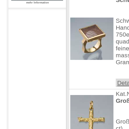
mehr Information
Schw
Hand
750e
quad
fein
mass
Gra
Deta
Kat.
Groß
Groß
ct),