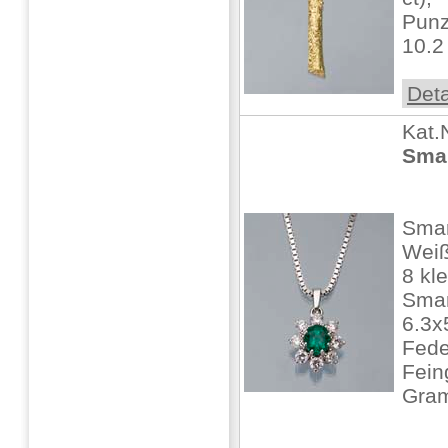
Punz
10.
Deta
Kat.
Smar
Smar
Weiß
8 kle
Smar
6.3x
Fede
Fein
Gra