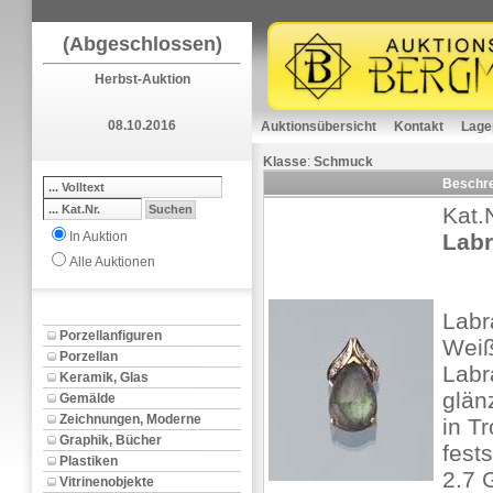
(Abgeschlossen)
Herbst-Auktion
08.10.2016
Auktionsübersicht
Kontakt
Lage
Klasse
:
Schmuck
Beschr
Kat.
In Auktion
Labr
Alle Auktionen
Labr
Porzellanfiguren
Weiß
Porzellan
Labr
Keramik, Glas
glän
Gemälde
Zeichnungen, Moderne
in T
Graphik, Bücher
fest
Plastiken
2.7 
Vitrinenobjekte