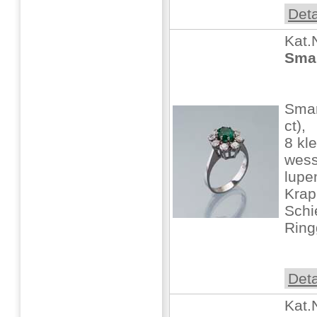
Deta
Kat.
Smar
Smar
ct),
8 kl
wess
lupe
Krap
Schi
Ring
Deta
Kat.