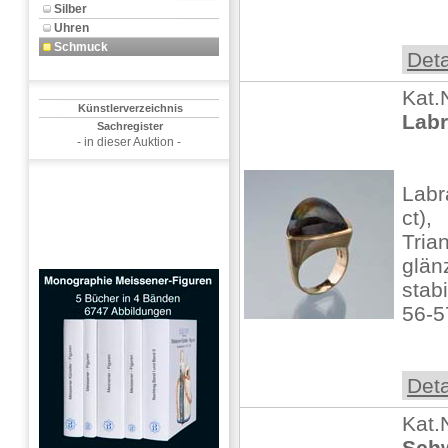
Silber
Uhren
Schmuck
Deta
Kat.
Künstlerverzeichnis
Labr
Sachregister
- in dieser Auktion -
Labr
ct),
Tria
glän
stab
56-5
Deta
Kat.
Schw