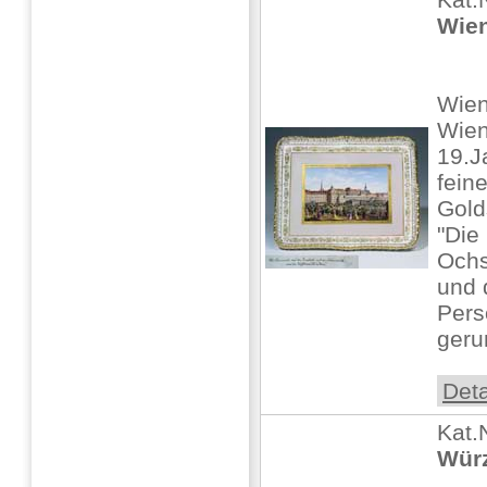
Wien
Wien
Wien
19.J
fein
Gold
"Die
Och
und 
Pers
geru
Deta
Kat.
Wür