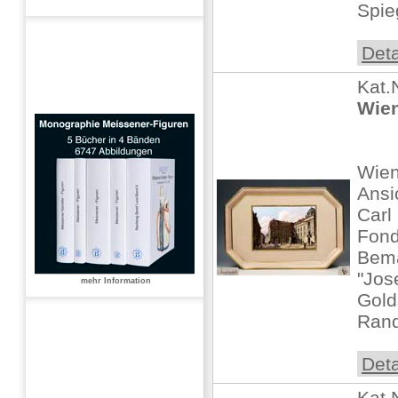
Spieg
Deta
Kat.
Wien
Wien
Ansi
Carl
Fond
Bema
"Jos
mehr Information
Gold
Rand,
Deta
Kat.