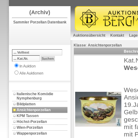
(Archiv)
Sammler Porzellan Datenbank
Auktionsübersicht
Kontakt
Lage
Klasse
:
Ansichtenporzellan
Beschr
Kat.
In Auktion
Wese
Alle Auktionen
Wese
Italienische Komödie
Ansi
Nymphenburg
19.J
Bildplatten
Ansichtenporzellan
Gelb
KPM Tassen
gesc
Höchst-Porzellan
mit 
Wien-Porzellan
mit 
Wappenporzellan