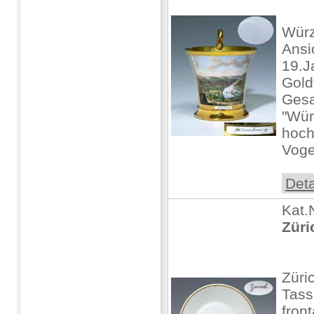
Würz
Ansi
19.J
Gold
Gesa
"Wür
hoch
Voge
Deta
Kat.
Züri
Züri
Tass
fron