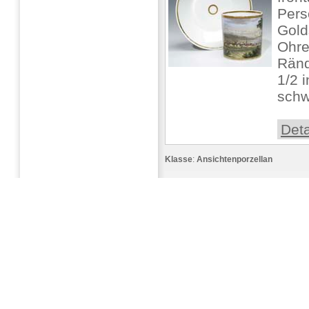
Pers
Gold
Ohre
Ränd
1/2 i
schw
Deta
Klasse
:
Ansichtenporzellan