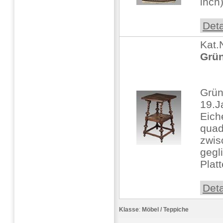
inch
Deta
Kat.
Grün
Grün
19.J
Eiche
quad
zwis
gegl
Platt
Deta
Klasse
:
Möbel / Teppiche