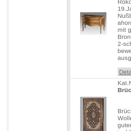
Rok
19.J
Nußb
ahor
mit 
Bron
2-sc
bewe
ausg
Deta
Kat.
Brüc
Brüc
Woll
gute