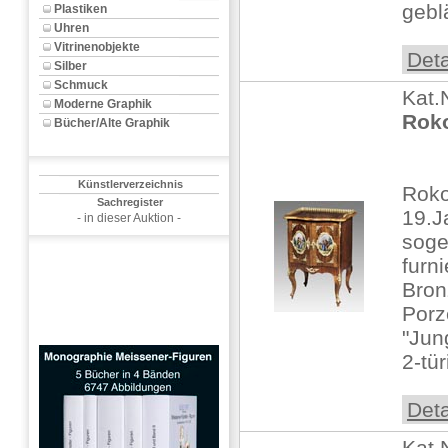
gebl
Plastiken
Uhren
Vitrinenobjekte
Deta
Silber
Schmuck
Kat.
Moderne Graphik
Roko
Bücher/Alte Graphik
Künstlerverzeichnis
Roko
Sachregister
19.J
- in dieser Auktion -
soge
furni
Bron
Porz
"Jun
2-tür
Deta
Kat.