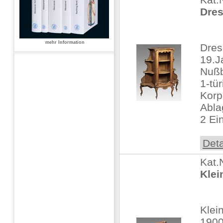
Dres
mehr Information
Dres
19.J
Nußb
1-tür
Korp
Abla
2 Ei
Deta
Kat.
Klei
Klei
190