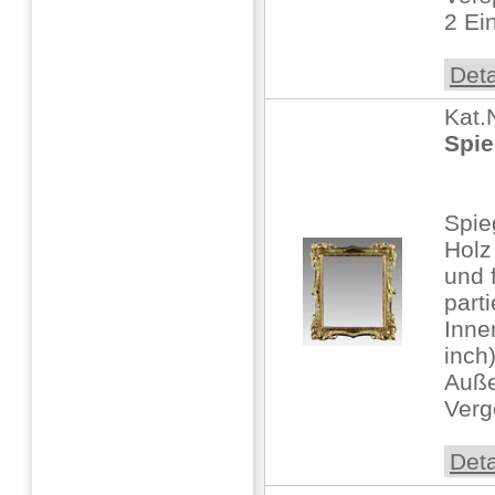
2 Ei
Deta
Kat.
Spie
Spie
Holz
und f
part
Inne
inch
Auße
Verg
Deta