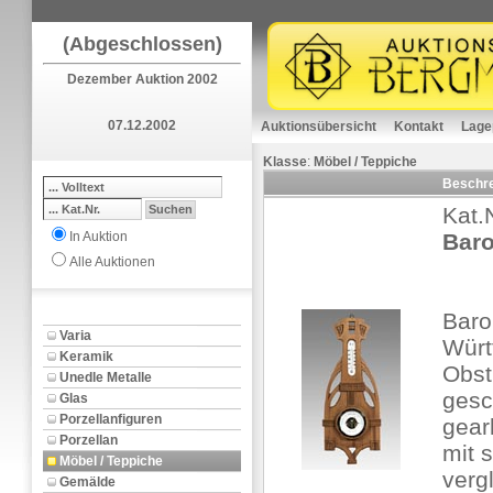
(Abgeschlossen)
Dezember Auktion 2002
07.12.2002
Auktionsübersicht
Kontakt
Lage
Klasse
:
Möbel / Teppiche
Beschr
Kat.
In Auktion
Baro
Alle Auktionen
Baro
Varia
Würt
Keramik
Obst
Unedle Metalle
gesc
Glas
Porzellanfiguren
gear
Porzellan
mit s
Möbel / Teppiche
verg
Gemälde