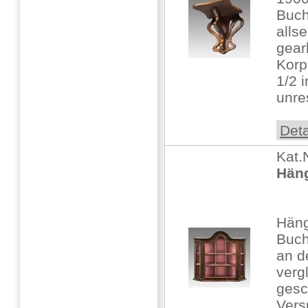
Buch
alls
gear
Korp
1/2 i
unre
Deta
Kat.
Hän
Hän
Buch
an d
verg
gesc
Vers