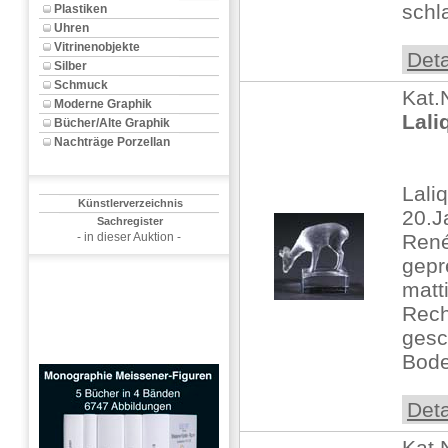
schl
Plastiken
Uhren
Vitrinenobjekte
Deta
Silber
Schmuck
Kat.
Moderne Graphik
Lali
Bücher/Alte Graphik
Nachträge Porzellan
Lali
Künstlerverzeichnis
20.J
Sachregister
- in dieser Auktion -
René
gepr
matt
Rech
gesc
Bode
Deta
Kat.