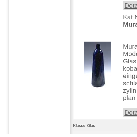
Deta
Kat.
Mur
Mura
Mode
Glas
koba
eing
schl
zyli
plan 
Deta
Klasse
:
Glas