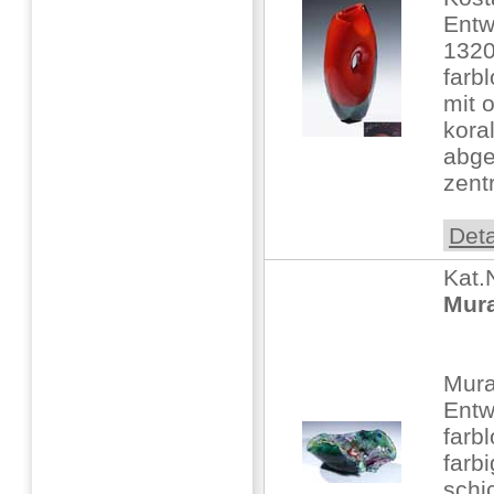
Entw
132
farb
mit 
kora
abge
zent
Deta
Kat.
Mura
Mur
Entw
farb
farb
schi