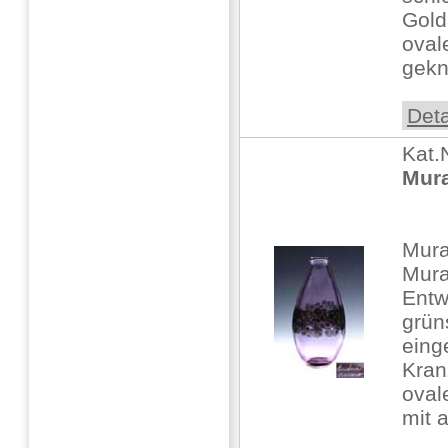
Gold
oval
gekn
Deta
Kat.
Mur
Mur
Mura
Entw
grün
eing
Kran
oval
mit a