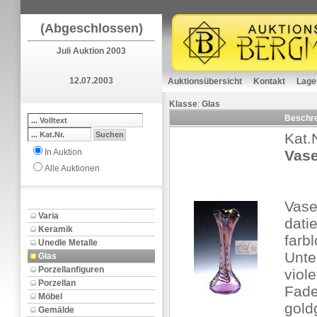
(Abgeschlossen)
Juli Auktion 2003
12.07.2003
Auktionsübersicht
Kontakt
Lage
Klasse
:
Glas
Beschr
Kat.
In Auktion
Vase
Alle Auktionen
Vas
Varia
datie
Keramik
farb
Unedle Metalle
Unte
Glas
Porzellanfiguren
viol
Porzellan
Fade
Möbel
goldg
Gemälde