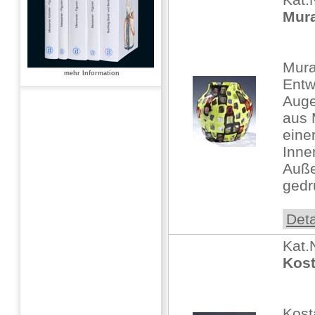
Mur
Mura
mehr Information
Entw
Auge
aus 
eine
Inne
Auße
gedr
Deta
Kat.
Kost
Kos