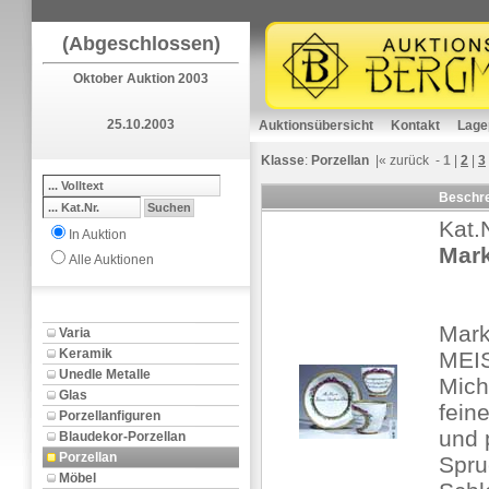
(Abgeschlossen)
Oktober Auktion 2003
25.10.2003
Auktionsübersicht
Kontakt
Lage
Klasse
:
Porzellan
|«
zurück
-
1
|
2
|
3
Beschr
Kat.
In Auktion
Mark
Alle Auktionen
Mark
Varia
Keramik
MEIS
Unedle Metalle
Mich
Glas
fein
Porzellanfiguren
und p
Blaudekor-Porzellan
Porzellan
Spru
Möbel