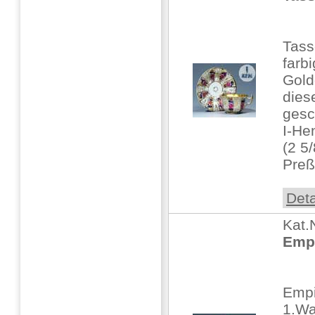
Tass
farb
Gold
dies
gesc
I-He
(2 5/
Preß
Deta
Kat.
Empi
Empi
1.Wa