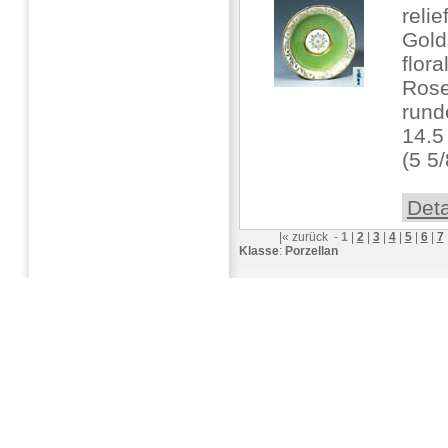
relie
Gold
flor
Rose
rund
14.5
(5 5/
Deta
|«
zurück
-
1
|
2
|
3
|
4
|
5
|
6
|
7
Klasse
:
Porzellan