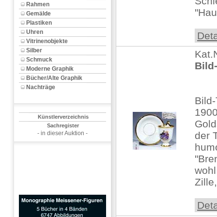
Schl
Rahmen
"Haus
Gemälde
Plastiken
Uhren
Deta
Vitrinenobjekte
Silber
Kat.
Schmuck
Bild
Moderne Graphik
Bücher/Alte Graphik
Nachträge
Bild
190
Künstlerverzeichnis
Gold
Sachregister
- in dieser Auktion -
der 
humo
"Bre
wohl
Zille,
Deta