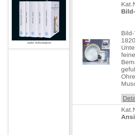
Kat.
Bild
Bild
182
mehr Information
Unte
feine
Bema
gefu
Ohre
Musc
Deta
Kat.
Ansi