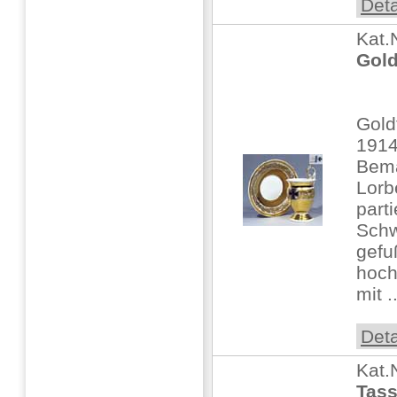
Deta
Kat.
Gold
Gold
1914
Bema
Lorb
parti
Sch
gefu
hoch
mit ..
Deta
Kat.
Tass