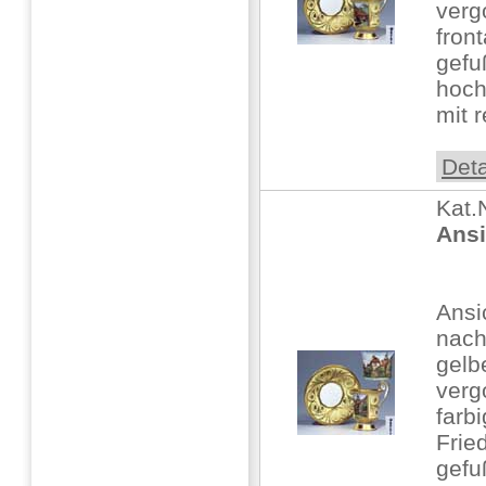
verg
fron
gefu
hoch
mit r
Deta
Kat.
Ansi
Ansi
nach
gelbe
vergo
farb
Frie
gefu