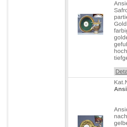
Ansi
Safr
part
Gold
farb
gold
gefu
hoch
tiefg
Deta
Kat.
Ansi
Ansi
nach
gelbe