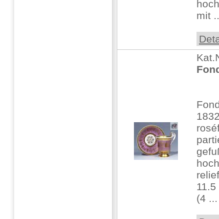
hoch
mit ..
Deta
Kat.
Fond
Fond
183
rosé
parti
gefu
hoch
relie
11.5
(4 ...