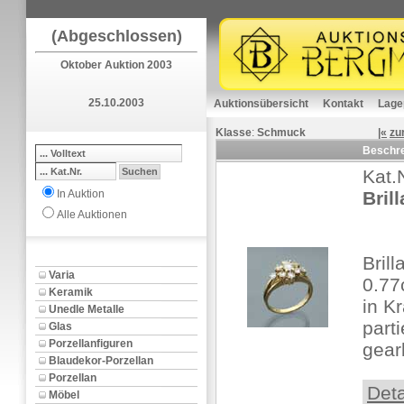
(Abgeschlossen)
Oktober Auktion 2003
25.10.2003
Auktionsübersicht
Kontakt
Lage
Klasse
:
Schmuck
|«
zu
Beschr
Kat.
In Auktion
Bril
Alle Auktionen
Bril
Varia
0.77
Keramik
in K
Unedle Metalle
part
Glas
Porzellanfiguren
gear
Blaudekor-Porzellan
Porzellan
Deta
Möbel