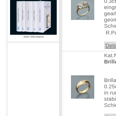
0.3c
eing
gear
geom
Schi
 R.P
mehr Information
Deta
Kat.
Bril
Bril
0.25
in r
stabi
Schi