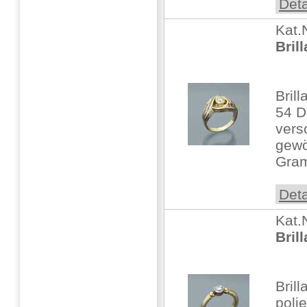
Deta
Kat.
Bril
Bril
54 D
vers
gewö
Gram
Deta
Kat.
Bril
Bril
polie