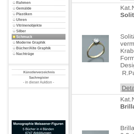
Rahmen
Kat.
Gemälde
Soli
Plastiken
Uhren
Vitrinenobjekte
Silber
Soli
Schmuck
verm
Moderne Graphik
Bücher/Alte Graphik
Krab
Nachträge
Form
Desi
 R.P
Künstlerverzeichnis
Sachregister
- in dieser Auktion -
Deta
Kat.
Bril
Bril