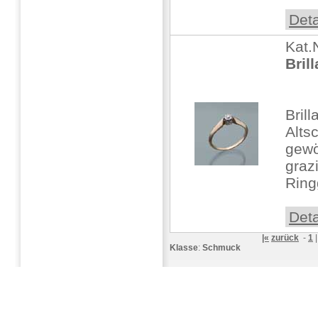
Deta
Kat.
Bril
Bril
Altsc
gewö
graz
Ring
Deta
|«
zurück
-
1
Klasse
:
Schmuck