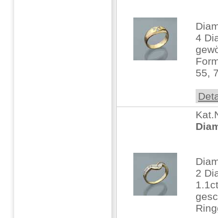
Diam
4 Dia
gewö
Form
55, 
Deta
Kat.
Diam
Diam
2 Di
1.1c
gesc
Ring