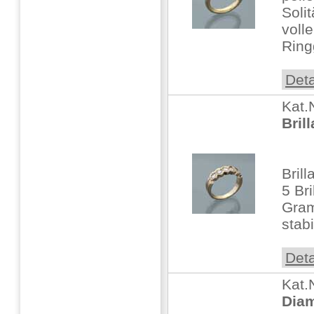
Soli
voll
Ring
Deta
Kat.
Bril
Bril
5 Br
Gra
stab
Deta
Kat.
Diam