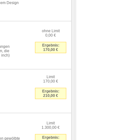
rnem Design
ohne Limit
0,00 €
Ergebnis:
sungen
170,00 €
m, die
 inch)
Limit
170,00 €
Ergebnis:
210,00 €
Limit
1.300,00 €
Ergebnis:
gen gewölbte