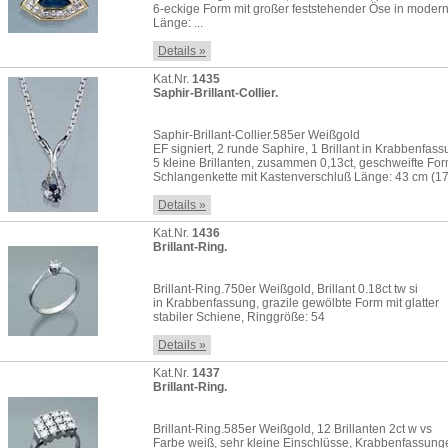
6-eckige Form mit großer feststehender Öse in mode
Länge: ...
Details »
Kat.Nr.
1435
Saphir-Brillant-Collier.
Saphir-Brillant-Collier.585er Weißgold
EF signiert, 2 runde Saphire, 1 Brillant in Krabbenfas
5 kleine Brillanten, zusammen 0,13ct, geschweifte For
Schlangenkette mit Kastenverschluß Länge: 43 cm (17
Details »
Kat.Nr.
1436
Brillant-Ring.
Brillant-Ring.750er Weißgold, Brillant 0.18ct tw si
in Krabbenfassung, grazile gewölbte Form mit glatter
stabiler Schiene, Ringgröße: 54
Details »
Kat.Nr.
1437
Brillant-Ring.
Brillant-Ring.585er Weißgold, 12 Brillanten 2ct w vs
Farbe weiß, sehr kleine Einschlüsse, Krabbenfassun