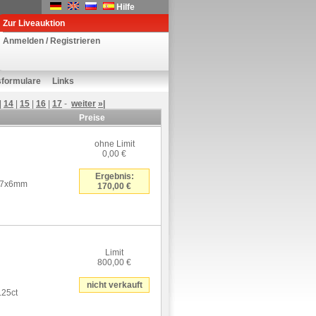
Hilfe
Zur Liveauktion
Anmelden / Registrieren
sformulare
Links
|
14
|
15
|
16
|
17
-
weiter
»|
Preise
ohne Limit
0,00 €
Ergebnis:
e 7x6mm
170,00 €
Limit
800,00 €
nicht verkauft
.25ct