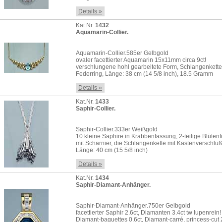
Details »
Kat.Nr.
1432
Aquamarin-Collier.
Aquamarin-Collier.585er Gelbgold
ovaler facettierter Aquamarin 15x11mm circa 9ct!
verschlungene hohl gearbeitete Form, Schlangenkette
Federring, Länge: 38 cm (14 5/8 inch), 18.5 Gramm
Details »
Kat.Nr.
1433
Saphir-Collier.
Saphir-Collier.333er Weißgold
10 kleine Saphire in Krabbenfassung, 2-teilige Blüten
mit Scharnier, die Schlangenkette mit Kastenverschluß
Länge: 40 cm (15 5/8 inch)
Details »
Kat.Nr.
1434
Saphir-Diamant-Anhänger.
Saphir-Diamant-Anhänger.750er Gelbgold
facettierter Saphir 2.6ct, Diamanten 3.4ct tw lupenrein!
Diamant-baguettes 0.6ct, Diamant-carré, princess-cut 