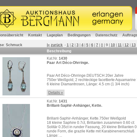
ionsübersicht
Kontakt
Lageplan
Bedingungen
Datenschutz
Auftrag
se
:
Schmuck
|«
zurück
-
1
|
2
|
3
|
4
|
5
|
6
|
7
|
8
|
9
|
10
|
11
|
12
|
13
Beschreibung
Kat.Nr.
1430
Paar Art Déco-Ohrringe.
Paar Art Déco-Ohrringe.DEUTSCH 20er Jahre
750er Weißgold, 2 rechteckige facettierte Aquamarin
6 kleine Diamantrosen, Länge: 4.5 cm (1 3/4 inch)
Details »
Kat.Nr.
1431
Brillant-Saphir-Anhänger, Kette.
Brillant-Saphir-Anhänger, Kette.750er Weißgold
18 kleine Saphire 0.7ct, Brillanten zusammen 0.60 ct:
Solitär 0.35ct in runder Fassung, 20 kleine Brillanten 0
runde Form, die grazile Kette mit Karabinerverschluß
Länge: ...