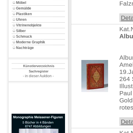
Falz
Möbel
Gemälde
Plastiken
Deta
Uhren
Vitrinenobjekte
Kat.
Silber
Albu
Schmuck
Moderne Graphik
Nachträge
Albu
Amel
Künstlerverzeichnis
19.J
Sachregister
- in dieser Auktion -
264 
Illus
Paul
Gold
rotes
Deta
Kat.