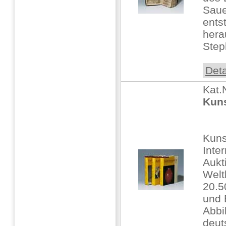
Saue
ents
hera
Step
Deta
Kat.
Kuns
Kuns
Inte
Aukt
Welt
20.5
und 
Abbi
deut