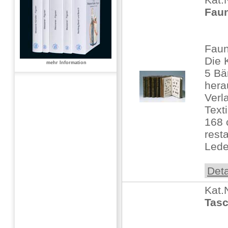
Fau
Faun
Die 
mehr Information
5 Bä
hera
Verl
Text
168 
resta
Lede
Deta
Kat.
Tasc