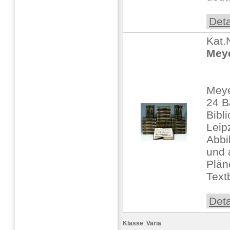
Deta
Kat.
Meye
Meye
24 B
Bibl
Leip
Abbi
und 
Plän
Textb
Deta
Klasse
:
Varia