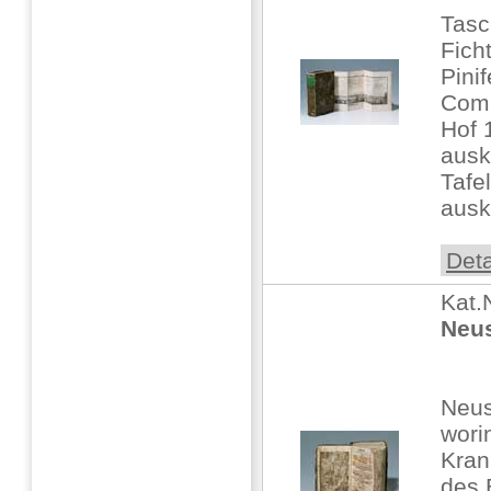
Tasc
Fich
Pini
Comm
Hof 
ausk
Tafe
ausk
Deta
Kat.
Neus
Neus
wori
Kran
des 