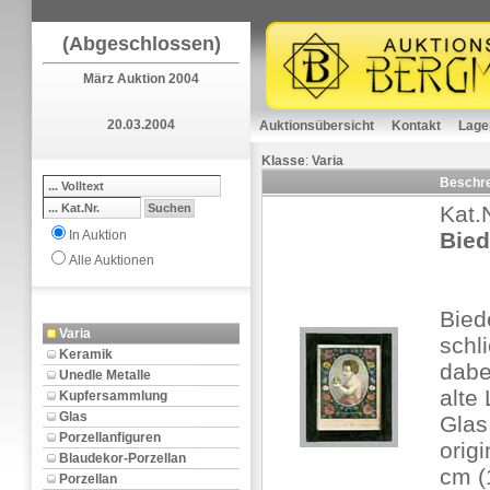
(Abgeschlossen)
März Auktion 2004
20.03.2004
Auktionsübersicht
Kontakt
Lage
Klasse
:
Varia
Beschr
Kat.
In Auktion
Bie
Alle Auktionen
Bied
Varia
schl
Keramik
dabe
Unedle Metalle
alte 
Kupfersammlung
Glas
Glas
Porzellanfiguren
orig
Blaudekor-Porzellan
cm (
Porzellan