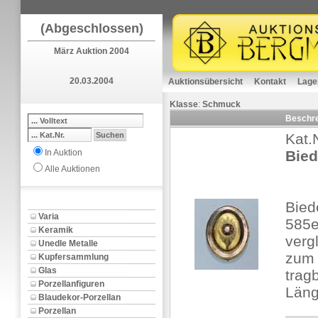
(Abgeschlossen)
März Auktion 2004
20.03.2004
Auktionsübersicht
Kontakt
Lage
Klasse
:
Schmuck
Beschr
Kat.
In Auktion
Bied
Alle Auktionen
Bied
Varia
585e
Keramik
verg
Unedle Metalle
zum 
Kupfersammlung
Glas
trag
Porzellanfiguren
Läng
Blaudekor-Porzellan
Porzellan