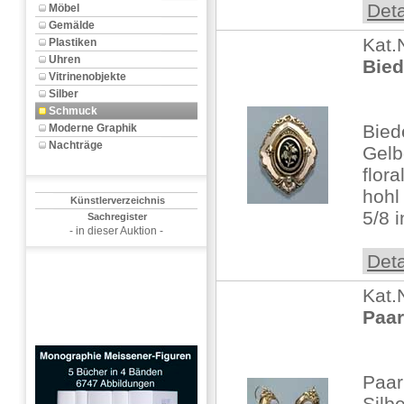
Deta
Möbel
Gemälde
Kat.
Plastiken
Uhren
Bied
Vitrinenobjekte
Silber
Schmuck
Bied
Moderne Graphik
Nachträge
Gelbg
flora
hohl
Künstlerverzeichnis
5/8 
Sachregister
- in dieser Auktion -
Deta
Kat.
Paar
Paar
Silb