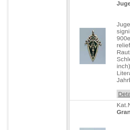
Juge
Juge
signi
900er
relie
Raut
Schl
inch
Lite
Jahr
Deta
Kat.
Gran