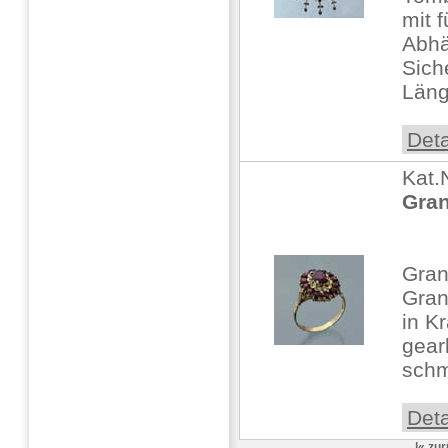
mit f
Abhä
Sich
Läng
Deta
Kat.
Gran
Gran
Gran
in K
gear
schm
Deta
|«
zur