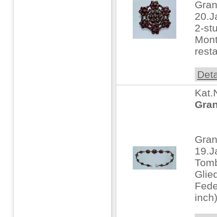
Gran
20.J
2-st
Monti
resta
Deta
Kat.
Gra
Gra
19.J
Tomb
Glie
Fede
inch