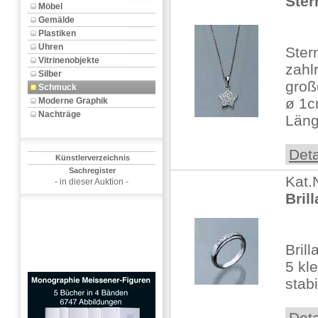
Ster
Möbel
Gemälde
Plastiken
Uhren
Ster
Vitrinenobjekte
zahlr
Silber
groß
Schmuck
ø 1c
Moderne Graphik
Nachträge
Läng
Deta
Künstlerverzeichnis
Sachregister
Kat.
- in dieser Auktion -
Bril
Bril
5 kle
stab
Deta