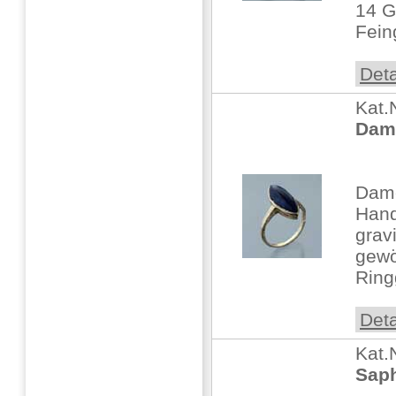
14 G
Fein
Deta
Kat.
Dam
Dame
Hand
gravi
gewö
Ring
Deta
Kat.
Saph