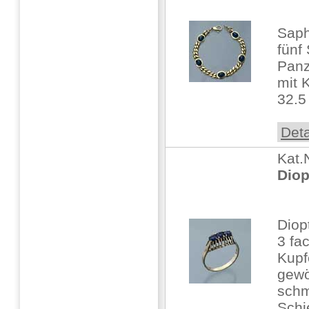
Saph
fünf
Pan
mit 
32.
Deta
Kat.
Diop
Diop
3 fa
Kupf
gewö
sch
Schi