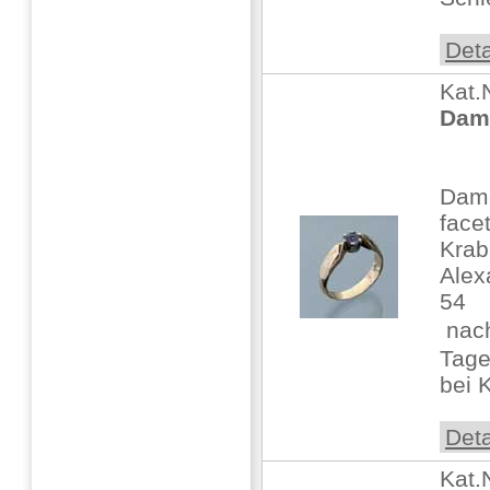
Deta
Kat.
Dam
Dame
face
Krab
Alex
54
 nac
Tage
bei K
Deta
Kat.