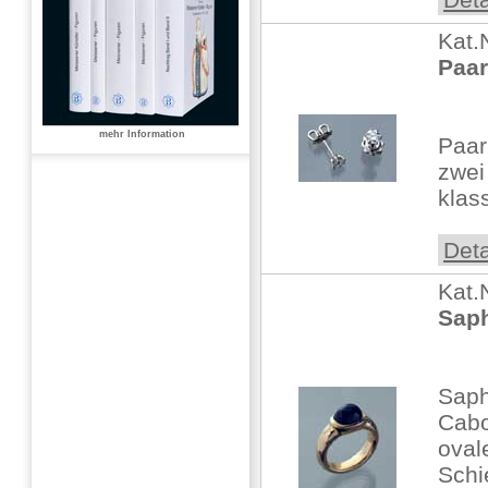
Kat.
Paar
mehr Information
Paar
zwei 
klas
Deta
Kat.
Saph
Saph
Cabo
oval
Schi