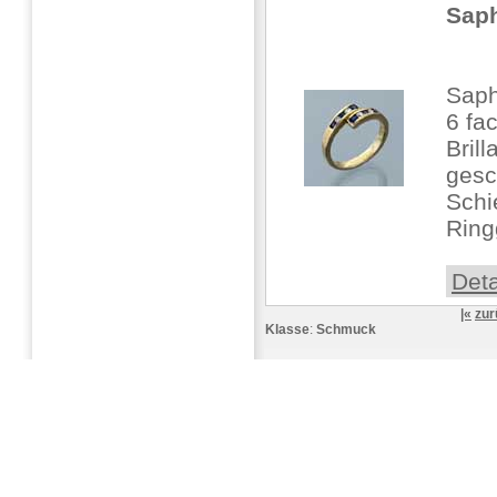
Saph
Saph
6 fac
Brill
gesc
Schi
Ring
Deta
|«
zur
Klasse
:
Schmuck