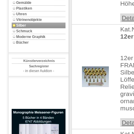
Höhe:
Gemälde
Plastiken
Uhren
Deta
Vitrinenobjekte
Silber
Kat.
Schmuck
12er
Moderne Graphik
Bücher
12er
Künstlerverzeichnis
FRAN
Sachregister
- in dieser Auktion -
Silbe
Löff
Reli
grav
orna
musc
Deta
Kat.