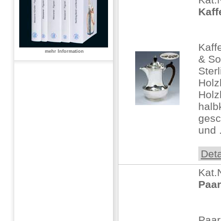
Kaff
Kaff
mehr Information
& So
Ster
Holz
Holz
halb
gesc
und .
Deta
Kat.
Paar
Paar