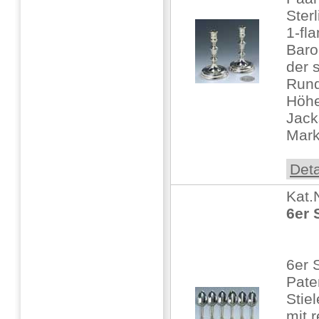
Sterl
1-fl
Baro
der 
Run
Höhe:
Jack
Mark
Deta
Kat.
6er 
6er S
Pate
Stiel
mit r