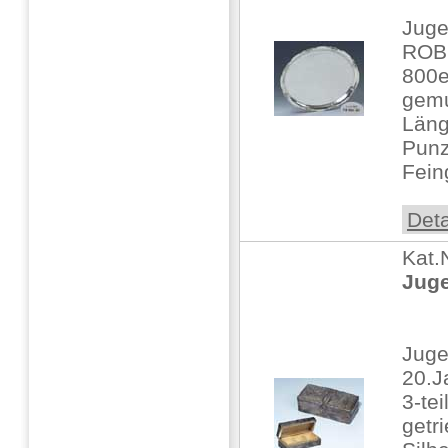
Juge
ROBE
800er
gemu
Läng
Punz
Fein
Deta
Kat.
Juge
Juge
20.J
3-te
getr