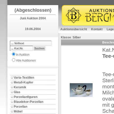
(Abgeschlossen)
Juni Auktion 2004
19.06.2004
Auktionsübersicht
Kontakt
Lage
Klasse
:
Silber
Beschr
Kat.
In Auktion
Tee-
Alle Auktionen
Tee-
Varia-Textilien
Ster
Metall-Kupfer
mont
Keramik
Milc
Glas
Porzellanfiguren
oval
Blaudekor-Porzellan
mit 
Porzellan
Scha
Möbel