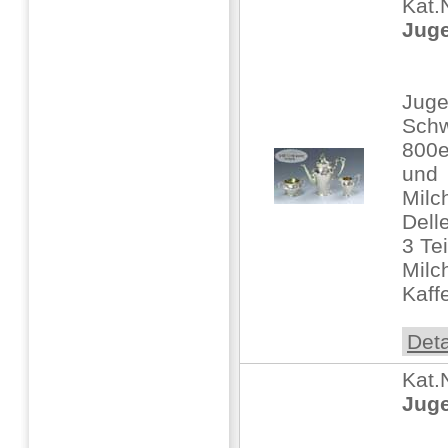
Kat.
Juge
Juge
Sch
800er
und
Milc
Dell
3 Te
Milc
Kaff
Deta
Kat.
Juge