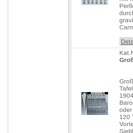
Perl
durc
grav
Carm
Deta
Kat.
Groß
Gro
Taf
1904
Baro
oder
120 T
Vorl
Sieb