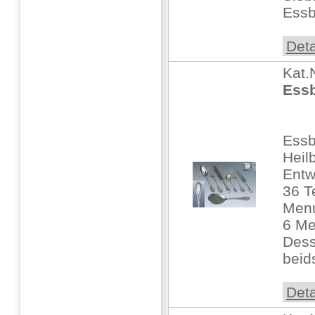
Essb
Deta
Kat.
Essb
Ess
Heil
Entw
36 T
Men
6 Me
Dess
beid
Deta