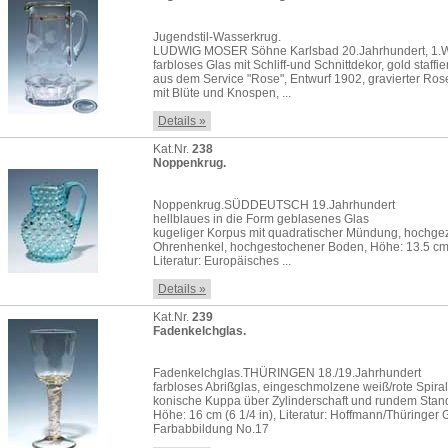
Jugendstil-Wasserkrug.
LUDWIG MOSER Söhne Karlsbad 20.Jahrhundert, 1.
farbloses Glas mit Schliff-und Schnittdekor, gold staffier
aus dem Service "Rose", Entwurf 1902, gravierter Ro
mit Blüte und Knospen, ...
Details »
Kat.Nr.
238
Noppenkrug.
Noppenkrug.SÜDDEUTSCH 19.Jahrhundert
hellblaues in die Form geblasenes Glas
kugeliger Korpus mit quadratischer Mündung, hochg
Ohrenhenkel, hochgestochener Boden, Höhe: 13.5 cm (
Literatur: Europäisches ...
Details »
Kat.Nr.
239
Fadenkelchglas.
Fadenkelchglas.THÜRINGEN 18./19.Jahrhundert
farbloses Abrißglas, eingeschmolzene weiß/rote Spira
konische Kuppa über Zylinderschaft und rundem Stan
Höhe: 16 cm (6 1/4 in), Literatur: Hoffmann/Thüringer 
Farbabbildung No.17