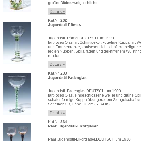
großer Blütenzweig, schlichte ...
Details »
Kat.Nr.
232
Jugendstil-Römer.
Jugendstil-Römer.DEUTSCH um 1900
farbloses Glas mit Schnittdekor, kugelige Kuppa mit W
und Traubenranke, konischer Hohlschaft mit hellgrüne
legten Nuppen, Spiralfaden und gekniffenem Wulstrin
runder ...
Details »
Kat.Nr.
233
Jugendstil-Fadenglas.
Jugendstil-Fadenglas.DEUTSCH um 1900
farbloses Glas, eingeschlossene weiße und grüne Spi
schalenformige Kuppa über geradem Stengelschaft u
Scheibenfuß, Höhe: 16 cm (6 1/4 in)
Details »
Kat.Nr.
234
Paar Jugendstil-Likörgläser.
Paar Jugendstil-Likörgläser.DEUTSCH um 1910