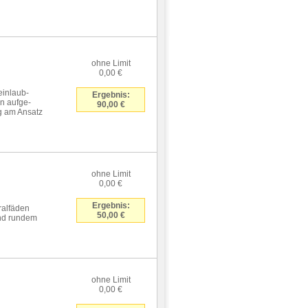
ohne Limit
0,00 €
einlaub-
Ergebnis:
n aufge-
90,00 €
g am Ansatz
ohne Limit
0,00 €
Ergebnis:
ralfäden
50,00 €
nd rundem
ohne Limit
0,00 €