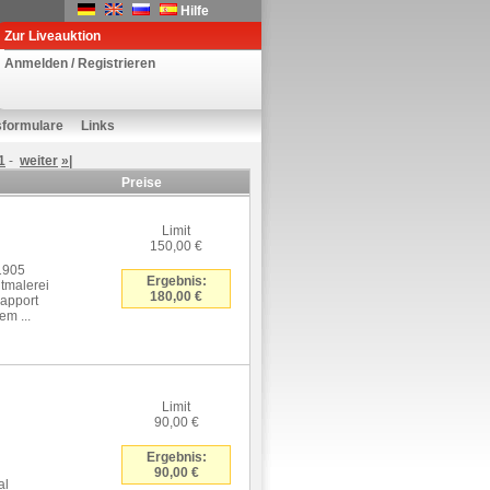
Hilfe
Zur Liveauktion
Anmelden / Registrieren
sformulare
Links
1
-
weiter
»|
Preise
Limit
150,00 €
1905
Ergebnis:
tmalerei
180,00 €
Rapport
m ...
Limit
90,00 €
Ergebnis:
90,00 €
al