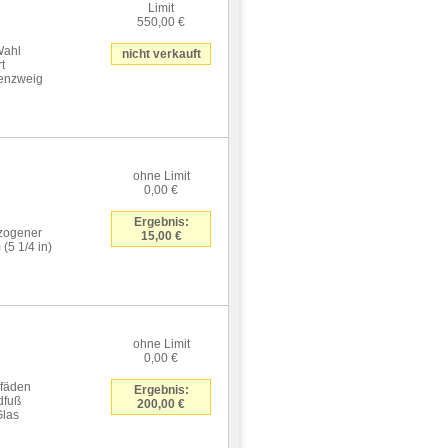
Limit
550,00 €
Wahl
nicht verkauft
t
senzweig
ohne Limit
0,00 €
Ergebnis:
ezogener
15,00 €
5 1/4 in)
ohne Limit
0,00 €
lfäden
Ergebnis:
dfuß
200,00 €
Glas