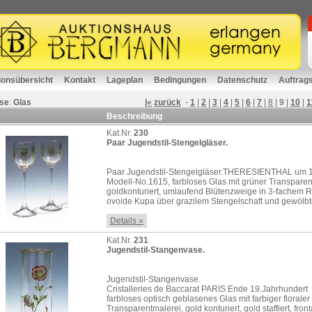
ionsübersicht
Kontakt
Lageplan
Bedingungen
Datenschutz
Auftrag
se
:
Glas
|«
zurück
-
1
|
2
|
3
|
4
|
5
|
6
|
7
|
8
|
9
|
10
|
1
Beschreibung
Kat.Nr.
230
Paar Jugendstil-Stengelgläser.
Paar Jugendstil-Stengelgläser.THERESIENTHAL um 
Modell-No.1615, farbloses Glas mit grüner Transparen
goldkonturiert, umlaufend Blütenzweige in 3-fachem 
ovoide Kupa über grazilem Stengelschaft und gewölbte
Details »
Kat.Nr.
231
Jugendstil-Stangenvase.
Jugendstil-Stangenvase.
Cristalleries de Baccarat PARIS Ende 19.Jahrhundert
farbloses optisch geblasenes Glas mit farbiger floraler
Transparentmalerei, gold konturiert, gold staffiert, front