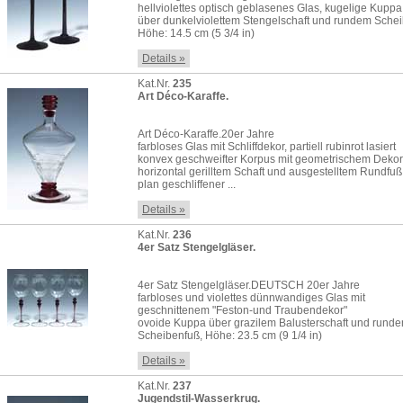
hellviolettes optisch geblasenes Glas, kugelige Kuppa
über dunkelviolettem Stengelschaft und rundem Sche
Höhe: 14.5 cm (5 3/4 in)
Details »
Kat.Nr.
235
Art Déco-Karaffe.
Art Déco-Karaffe.20er Jahre
farbloses Glas mit Schliffdekor, partiell rubinrot lasiert
konvex geschweifter Korpus mit geometrischem Dekor
horizontal gerilltem Schaft und ausgestelltem Rundfuß,
plan geschliffener ...
Details »
Kat.Nr.
236
4er Satz Stengelgläser.
4er Satz Stengelgläser.DEUTSCH 20er Jahre
farbloses und violettes dünnwandiges Glas mit
geschnittenem "Feston-und Traubendekor"
ovoide Kuppa über grazilem Balusterschaft und rund
Scheibenfuß, Höhe: 23.5 cm (9 1/4 in)
Details »
Kat.Nr.
237
Jugendstil-Wasserkrug.