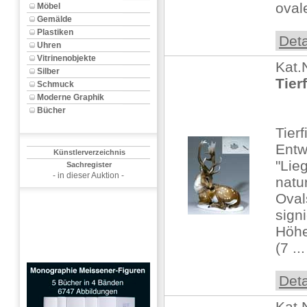
ovale
Möbel
Gemälde
Plastiken
Deta
Uhren
Vitrinenobjekte
Kat.
Silber
Tierf
Schmuck
Moderne Graphik
Bücher
Tier
Entw
Künstlerverzeichnis
"Lie
Sachregister
- in dieser Auktion -
natu
Oval
sign
Höhe
(7 ...
Deta
Kat.