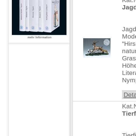
Jagd
Jag
Mode
mehr Information
"Hir
natur
Gras
Höhe
Liter
Nymp
Deta
Kat.
Tierf
Tier