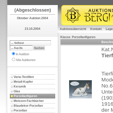
(Abgeschlossen)
Oktober Auktion 2004
23.10.2004
Auktionsübersicht
Kontakt
Lage
Klasse
:
Porzellanfiguren
Beschr
Kat.
In Auktion
Tierf
Alle Auktionen
Tier
Varia-Textilien
Mode
Metall-Kupfer
No.6
Keramik
Unte
Glas
Porzellanfiguren
(190
Meissen-Fachbücher
1916
Blaudekor-Porzellan
der 
Porzellan