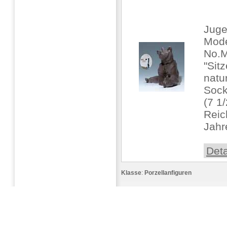
Juge
Mode
No.
"Sit
natu
Sock
(7 1
Reic
Jahr
Deta
Klasse
:
Porzellanfiguren