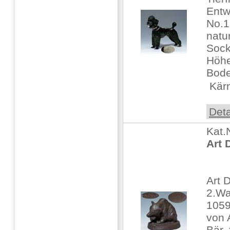
Entw
No.1
natu
Sock
Höhe
Bod
 Kär
Deta
Kat.
Art 
Art 
2.Wa
1059
von 
Bär,