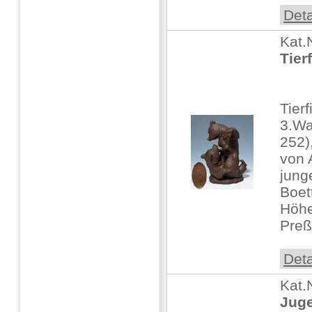
Deta
Kat.
Tier
Tier
3.Wa
252)
von 
jung
Boet
Höhe
Preß
Deta
Kat.
Juge