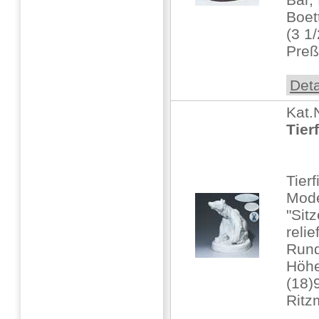
Boet
(3 1/
Preß
Deta
Kat.
Tierf
Tier
Mode
"Sit
reli
Rund
Höhe:
(18)
Ritz