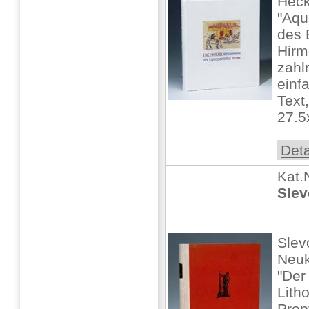
Heck
"Aqu
des 
Hirm
zahl
einf
Text
27.5x
Deta
Kat.
Slev
Slev
Neuk
"Der
Lith
Prop