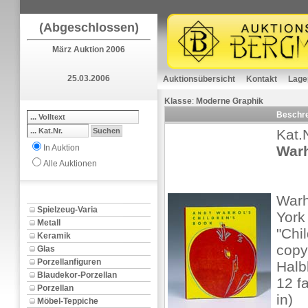
(Abgeschlossen)
März Auktion 2006
25.03.2006
Auktionsübersicht
Kontakt
Lage
Klasse
:
Moderne Graphik
Beschr
Kat.
In Auktion
Warh
Alle Auktionen
Warh
Spielzeug-Varia
York
Metall
"Chi
Keramik
copy
Glas
Porzellanfiguren
Halb
Blaudekor-Porzellan
12 f
Porzellan
in)
Möbel-Teppiche