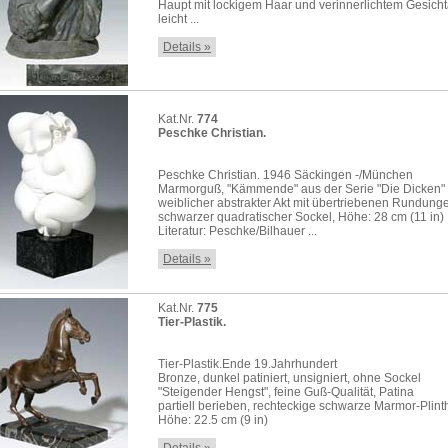
Haupt mit lockigem Haar und verinnerlichtem Gesich
leicht ...
Details »
Kat.Nr.
774
Peschke Christian.
Peschke Christian. 1946 Säckingen -/München
Marmorguß, "Kämmende" aus der Serie "Die Dicken"
weiblicher abstrakter Akt mit übertriebenen Rundung
schwarzer quadratischer Sockel, Höhe: 28 cm (11 in)
Literatur: Peschke/Bilhauer ...
Details »
Kat.Nr.
775
Tier-Plastik.
Tier-Plastik.Ende 19.Jahrhundert
Bronze, dunkel patiniert, unsigniert, ohne Sockel
"Steigender Hengst", feine Guß-Qualität, Patina
partiell berieben, rechteckige schwarze Marmor-Plint
Höhe: 22.5 cm (9 in)