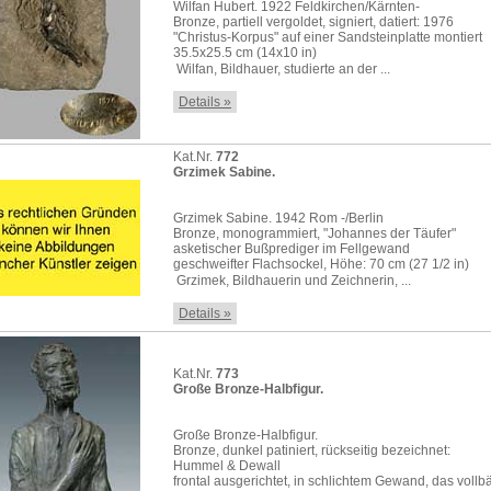
Wilfan Hubert. 1922 Feldkirchen/Kärnten-
Bronze, partiell vergoldet, signiert, datiert: 1976
"Christus-Korpus" auf einer Sandsteinplatte montiert
35.5x25.5 cm (14x10 in)
 Wilfan, Bildhauer, studierte an der ...
Details »
Kat.Nr.
772
Grzimek Sabine.
Grzimek Sabine. 1942 Rom -/Berlin
Bronze, monogrammiert, "Johannes der Täufer"
asketischer Bußprediger im Fellgewand
geschweifter Flachsockel, Höhe: 70 cm (27 1/2 in)
 Grzimek, Bildhauerin und Zeichnerin, ...
Details »
Kat.Nr.
773
Große Bronze-Halbfigur.
Große Bronze-Halbfigur.
Bronze, dunkel patiniert, rückseitig bezeichnet:
Hummel & Dewall
frontal ausgerichtet, in schlichtem Gewand, das vollbä