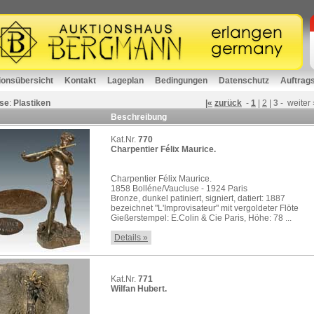
ionsübersicht
Kontakt
Lageplan
Bedingungen
Datenschutz
Auftrag
se
:
Plastiken
|«
zurück
-
1
|
2
|
3
-
weiter
Beschreibung
Kat.Nr.
770
Charpentier Félix Maurice.
Charpentier Félix Maurice.
1858 Bolléne/Vaucluse - 1924 Paris
Bronze, dunkel patiniert, signiert, datiert: 1887
bezeichnet "L'Improvisateur" mit vergoldeter Flöte
Gießerstempel: E.Colin & Cie Paris, Höhe: 78 ...
Details »
Kat.Nr.
771
Wilfan Hubert.