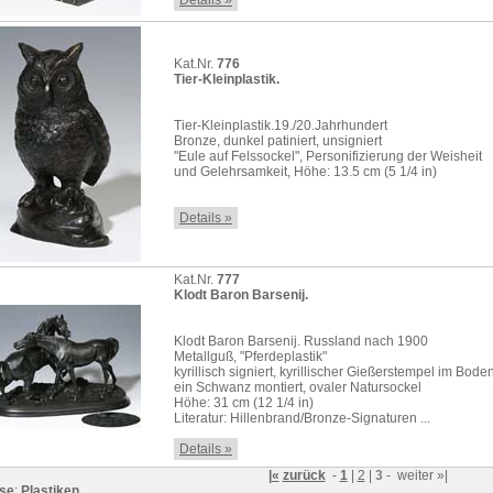
Details »
Kat.Nr.
776
Tier-Kleinplastik.
Tier-Kleinplastik.19./20.Jahrhundert
Bronze, dunkel patiniert, unsigniert
"Eule auf Felssockel", Personifizierung der Weisheit
und Gelehrsamkeit, Höhe: 13.5 cm (5 1/4 in)
Details »
Kat.Nr.
777
Klodt Baron Barsenij.
Klodt Baron Barsenij. Russland nach 1900
Metallguß, "Pferdeplastik"
kyrillisch signiert, kyrillischer Gießerstempel im Bode
ein Schwanz montiert, ovaler Natursockel
Höhe: 31 cm (12 1/4 in)
Literatur: Hillenbrand/Bronze-Signaturen ...
Details »
|«
zurück
-
1
|
2
|
3
-
weiter
»|
se
:
Plastiken