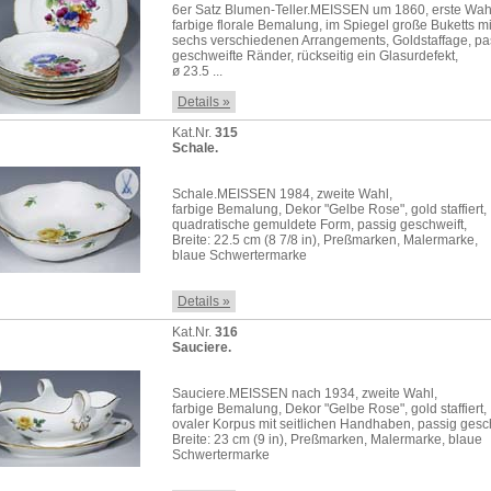
6er Satz Blumen-Teller.MEISSEN um 1860, erste Wah
farbige florale Bemalung, im Spiegel große Buketts mi
sechs verschiedenen Arrangements, Goldstaffage, pa
geschweifte Ränder, rückseitig ein Glasurdefekt,
ø 23.5 ...
Details »
Kat.Nr.
315
Schale.
Schale.MEISSEN 1984, zweite Wahl,
farbige Bemalung, Dekor "Gelbe Rose", gold staffiert,
quadratische gemuldete Form, passig geschweift,
Breite: 22.5 cm (8 7/8 in), Preßmarken, Malermarke,
blaue Schwertermarke
Details »
Kat.Nr.
316
Sauciere.
Sauciere.MEISSEN nach 1934, zweite Wahl,
farbige Bemalung, Dekor "Gelbe Rose", gold staffiert,
ovaler Korpus mit seitlichen Handhaben, passig gesch
Breite: 23 cm (9 in), Preßmarken, Malermarke, blaue
Schwertermarke