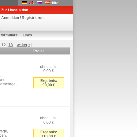
Hilfe
Zur Liveauktion
Anmelden / Registrieren
sformulare
Links
|
12
|
13
-
weiter
»|
Preise
ohne Limit
0,00 €
,
 und
Ergebnis:
dstaffage,
90,00 €
ohne Limit
0,00 €
fage,
Ergebnis:
ben,
110,00 €