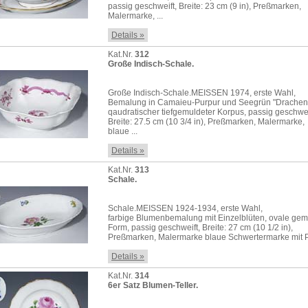
passig geschweift, Breite: 23 cm (9 in), Preßmarken,
Malermarke, ...
Details »
Kat.Nr.
312
Große Indisch-Schale.
Große Indisch-Schale.MEISSEN 1974, erste Wahl,
Bemalung in Camaieu-Purpur und Seegrün "Drachen
qaudratischer tiefgemuldeter Korpus, passig geschwei
Breite: 27.5 cm (10 3/4 in), Preßmarken, Malermarke,
blaue ...
Details »
Kat.Nr.
313
Schale.
Schale.MEISSEN 1924-1934, erste Wahl,
farbige Blumenbemalung mit Einzelblüten, ovale gem
Form, passig geschweift, Breite: 27 cm (10 1/2 in),
Preßmarken, Malermarke blaue Schwertermarke mit 
Details »
Kat.Nr.
314
6er Satz Blumen-Teller.