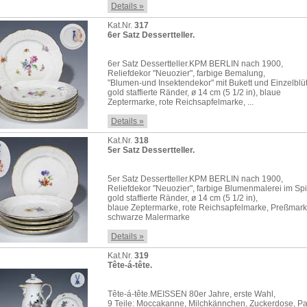
Details »
Kat.Nr.
317
6er Satz Dessertteller.
6er Satz Dessertteller.KPM BERLIN nach 1900,
Reliefdekor "Neuozier", farbige Bemalung,
"Blumen-und Insektendekor" mit Bukett und Einzelblü
gold staffierte Ränder, ø 14 cm (5 1/2 in), blaue
Zeptermarke, rote Reichsapfelmarke, ...
Details »
Kat.Nr.
318
5er Satz Dessertteller.
5er Satz Dessertteller.KPM BERLIN nach 1900,
Reliefdekor "Neuozier", farbige Blumenmalerei im Spi
gold staffierte Ränder, ø 14 cm (5 1/2 in),
blaue Zeptermarke, rote Reichsapfelmarke, Preßmark
schwarze Malermarke
Details »
Kat.Nr.
319
Tête-á-tête.
Tête-á-tête.MEISSEN 80er Jahre, erste Wahl,
9 Teile: Moccakanne, Milchkännchen, Zuckerdose, P