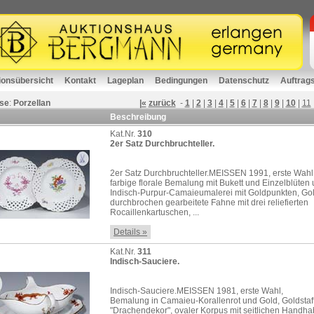
ionsübersicht
Kontakt
Lageplan
Bedingungen
Datenschutz
Auftrag
se
:
Porzellan
|«
zurück
-
1
|
2
|
3
|
4
|
5
|
6
|
7
|
8
|
9
|
10
|
11
Beschreibung
Kat.Nr.
310
2er Satz Durchbruchteller.
2er Satz Durchbruchteller.MEISSEN 1991, erste Wahl
farbige florale Bemalung mit Bukett und Einzelblüten
Indisch-Purpur-Camaieumalerei mit Goldpunkten, Gol
durchbrochen gearbeitete Fahne mit drei reliefierten
Rocaillenkartuschen, ...
Details »
Kat.Nr.
311
Indisch-Sauciere.
Indisch-Sauciere.MEISSEN 1981, erste Wahl,
Bemalung in Camaieu-Korallenrot und Gold, Goldstaf
"Drachendekor", ovaler Korpus mit seitlichen Handha