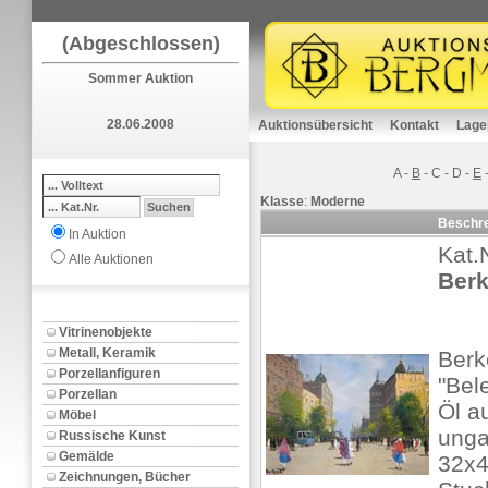
(Abgeschlossen)
Sommer Auktion
28.06.2008
Auktionsübersicht
Kontakt
Lage
A
-
B
-
C
-
D
-
E
Klasse
:
Moderne
Beschr
In Auktion
Kat.
Alle Auktionen
Berk
Vitrinenobjekte
Metall, Keramik
Berk
Porzellanfiguren
"Bel
Porzellan
Öl au
Möbel
unga
Russische Kunst
Gemälde
32x4
Zeichnungen, Bücher