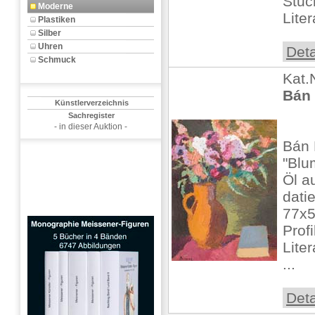
Stuc
Moderne
Liter
Plastiken
Silber
Uhren
Deta
Schmuck
Kat.
Bán 
Künstlerverzeichnis
Sachregister
- in dieser Auktion -
Bán 
"Blu
Öl a
datie
77x5
Prof
Lite
...
Deta