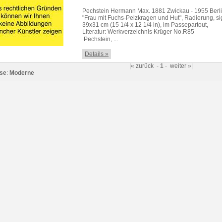
Pechstein Hermann Max. 1881 Zwickau - 1955 Berl
"Frau mit Fuchs-Pelzkragen und Hut", Radierung, sig
39x31 cm (15 1/4 x 12 1/4 in), im Passepartout,
Literatur: Werkverzeichnis Krüger No.R85
 Pechstein, ...
Details »
|«
zurück
-
1
-
weiter
»|
se
:
Moderne