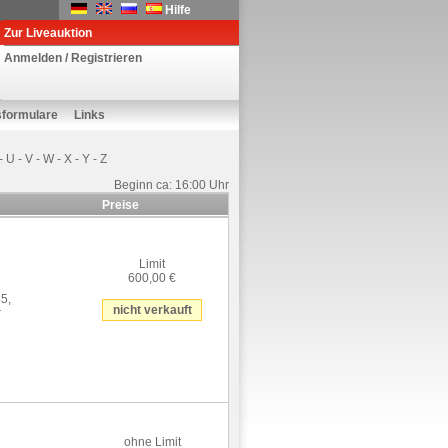
Hilfe
Zur Liveauktion
Anmelden / Registrieren
sformulare
Links
-
U
-
V
-
W
-
X
-
Y
-
Z
Beginn ca: 16:00 Uhr
Preise
Limit
600,00 €
45,
nicht verkauft
r
ohne Limit