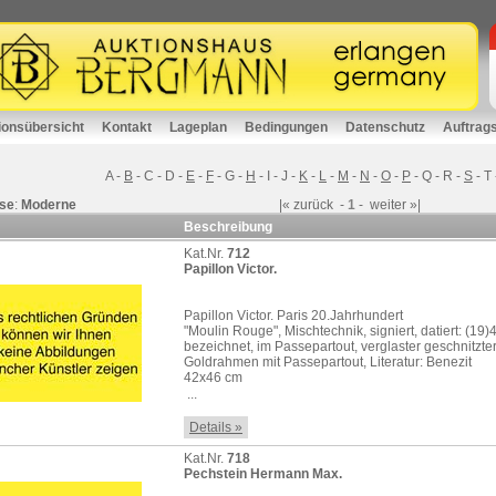
ionsübersicht
Kontakt
Lageplan
Bedingungen
Datenschutz
Auftrag
A
-
B
-
C
-
D
-
E
-
F
-
G
-
H
-
I
-
J
-
K
-
L
-
M
-
N
-
O
-
P
-
Q
-
R
-
S
-
T
se
:
Moderne
|«
zurück
-
1
-
weiter
»|
Beschreibung
Kat.Nr.
712
Papillon Victor.
Papillon Victor. Paris 20.Jahrhundert
"Moulin Rouge", Mischtechnik, signiert, datiert: (19)
bezeichnet, im Passepartout, verglaster geschnitzte
Goldrahmen mit Passepartout, Literatur: Benezit
42x46 cm
 ...
Details »
Kat.Nr.
718
Pechstein Hermann Max.