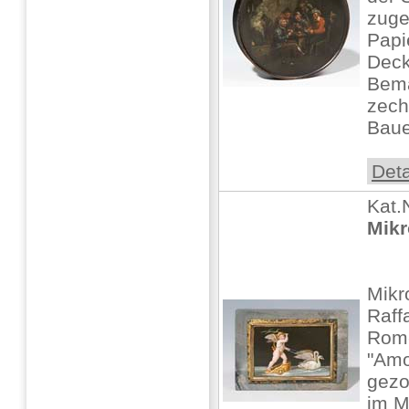
zuge
Papi
Deck
Bema
zech
Baue
Deta
Kat.
Mikr
Mikr
Raff
Rom
"Amo
gezo
im M