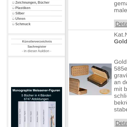
gema
Zeichnungen, Bücher
Plastiken
maler
Silber
Uhren
Deta
Schmuck
Kat.
Gold
Künstlerverzeichnis
Sachregister
- in dieser Auktion -
Gold
585er
gravi
an d
mit 
schl
bekr
stab
Deta