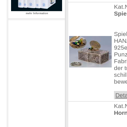
Kat.
Spie
mehr Information
Spie
HANA
925er
Punz
Fabr
der 
schi
bewe
Deta
Kat.
Horn