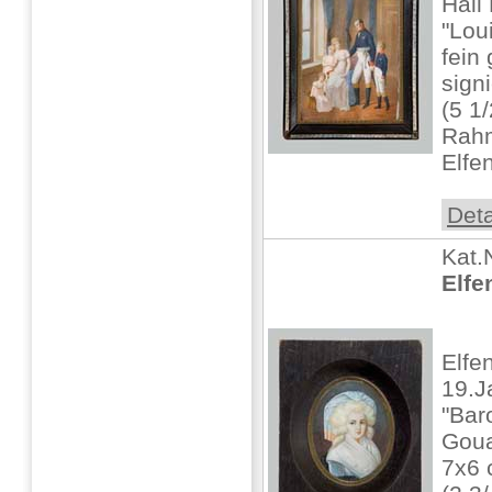
Hall
"Lou
fein
sign
(5 1
Rah
Elfe
Deta
Kat.
Elfe
Elfe
19.J
"Bar
Goua
7x6