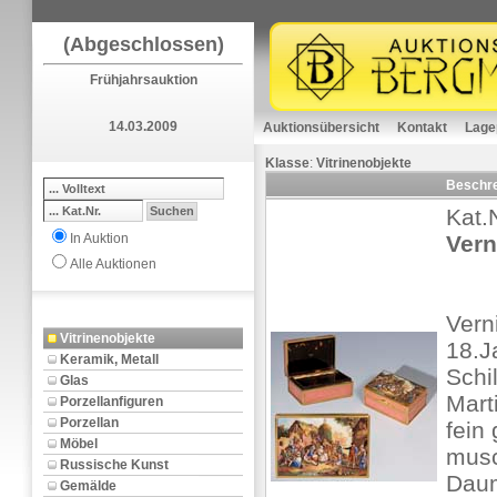
(Abgeschlossen)
Frühjahrsauktion
14.03.2009
Auktionsübersicht
Kontakt
Lage
Klasse
:
Vitrinenobjekte
Beschr
Kat.
In Auktion
Vern
Alle Auktionen
Vern
Vitrinenobjekte
18.J
Keramik, Metall
Schi
Glas
Mart
Porzellanfiguren
Porzellan
fein
Möbel
musc
Russische Kunst
Daum
Gemälde