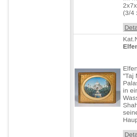
2x7
(3/4 
Deta
Kat.
Elfe
Elfe
"Taj
Pala
in e
Wass
Shah
sein
Haup
Deta