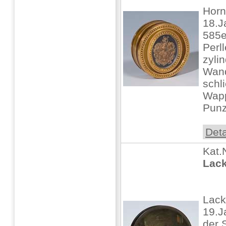
Horn
18.J
585e
Perl
zyli
Wand
schl
Wapp
Punz
Deta
Kat.
Lac
Lac
19.J
der 