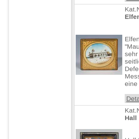
Kat.
Elfe
Elfe
"Mau
sehr
seitl
Defek
Mes
eine
Deta
Kat.
Hall