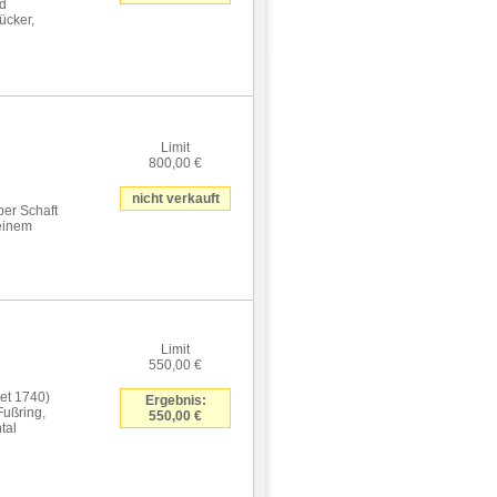
nd
ücker,
Limit
800,00 €
nicht verkauft
er Schaft
leinem
Limit
550,00 €
et 1740)
Ergebnis:
Fußring,
550,00 €
tal