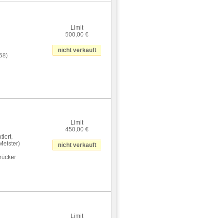
Limit
500,00 €
nicht verkauft
58)
Limit
450,00 €
iert,
Meister)
nicht verkauft
rücker
Limit