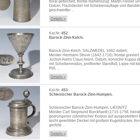
floral geflechelt, frontal Namenszug: Martin Fleiner u
Datum, Flachdeckel mit Scheibenauflage und Banddr
geschweifter ...
Details »
Kat.Nr.
452
Barock-Zinn-Kelch.
Barock-Zinn-Kelch. SALZWEDEL 1682 datiert,
Meister Hermann Struve (1642-1716), frontal graviert:
Jochim Arens Claus Arens, Datum, konische Kuppa üb
mit Scheibennodus, profilierter Standfuß, Lippe mit k
Riß, ...
Details »
Kat.Nr.
453
Schlesischer Barock-Zinn-Humpen.
Schlesischer Barock-Zinn-Humpen. LIEGNITZ
Meister Carl Siegmund Burckhardt (1715-1758, heirat
gedrungener zylindrischer Korpus auf ausgestelltem 
leicht gewölbter Deckel mit großem Kugeldrücker, fron
geritzte ...
Details »