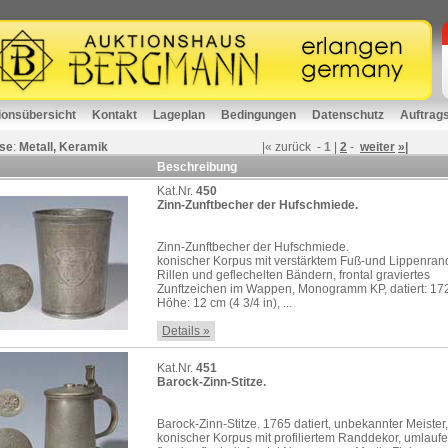
ionsübersicht
Kontakt
Lageplan
Bedingungen
Datenschutz
Auftrag
se
:
Metall, Keramik
|«
zurück
-
1
|
2
-
weiter
»|
Beschreibung
Kat.Nr.
450
Zinn-Zunftbecher der Hufschmiede.
Zinn-Zunftbecher der Hufschmiede.
konischer Korpus mit verstärktem Fuß-und Lippenran
Rillen und geflechelten Bändern, frontal graviertes
Zunftzeichen im Wappen, Monogramm KP, datiert: 17
Höhe: 12 cm (4 3/4 in), ...
Details »
Kat.Nr.
451
Barock-Zinn-Stitze.
Barock-Zinn-Stitze. 1765 datiert, unbekannter Meister,
konischer Korpus mit profiliertem Randdekor, umlauf