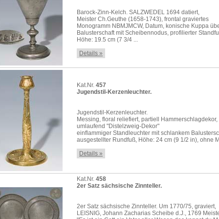
Barock-Zinn-Kelch. SALZWEDEL 1694 datiert,
Meister Ch.Geuthe (1658-1743), frontal graviertes
Monogramm NBMJMCW, Datum, konische Kuppa üb
Balusterschaft mit Scheibennodus, profilierter Standfu
Höhe: 19.5 cm (7 3/4 ...
Details »
Kat.Nr.
457
Jugendstil-Kerzenleuchter.
Jugendstil-Kerzenleuchter.
Messing, floral reliefiert, partiell Hammerschlagdekor,
umlaufend "Distelzweig-Dekor"
einflammiger Standleuchter mit schlankem Balustersc
ausgestellter Rundfuß, Höhe: 24 cm (9 1/2 in), ohne 
Details »
Kat.Nr.
458
2er Satz sächsische Zinnteller.
2er Satz sächsische Zinnteller. Um 1770/75, graviert,
LEISNIG, Johann Zacharias Scheibe d.J., 1769 Meiste