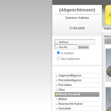
(Abgeschlossen)
Sommer Auktion
27.06.2009
Aukt
Klas
In Auktion
Alle Auktionen
Jugenstilfiguren
Porzellanfiguren
Porzellan
Glas
Metall, Keramik
Möbel
Russische Kunst
Gemälde