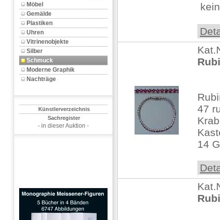
Möbel
 kein
Gemälde
Plastiken
Deta
Uhren
Vitrinenobjekte
Kat.
Silber
Rub
Schmuck
Moderne Graphik
Nachträge
Rubi
47 r
Künstlerverzeichnis
Sachregister
Krab
- in dieser Auktion -
Kast
14 
Deta
Kat.
Rubi