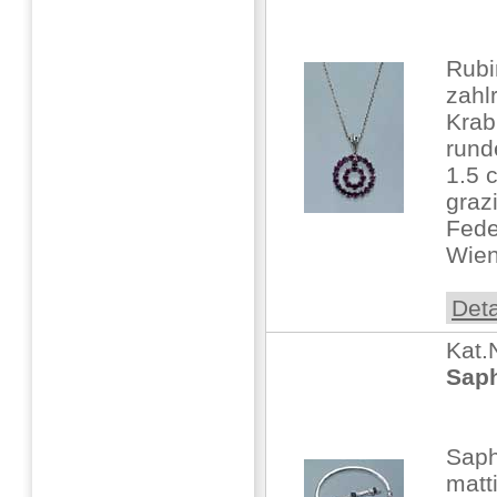
Rubi
zahl
Krab
rund
1.5 c
graz
Fede
Wien
Deta
Kat.
Saph
Saph
matti