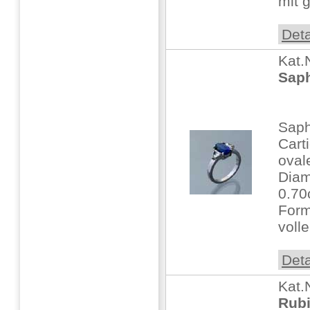
mit 
Deta
Kat.
Saph
Saph
Cart
ovale
Diam
0.70
Form
voll
Deta
Kat.
Rubi