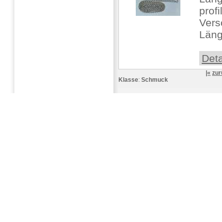
profi
Vers
Läng
Deta
|«
zur
Klasse
:
Schmuck