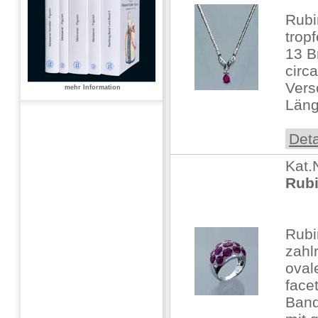
Rubi
tropf
13 B
circ
Vers
mehr Information
Läng
Deta
Kat.
Rubi
Rubi
zahlr
oval
face
Band