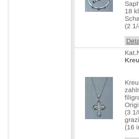
Saph
18 k
Scha
(2 1
Deta
Kat.
Kreu
Kreu
zahlr
filig
Orig
(3 1/
graz
(16 