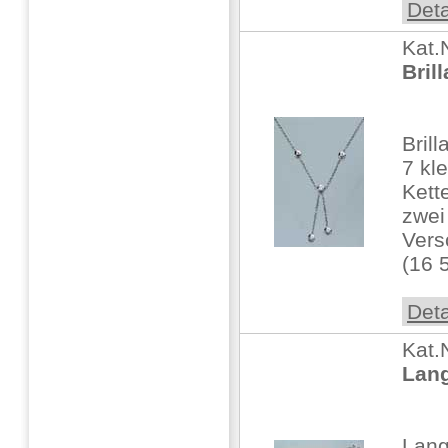
Deta
Kat.
Brill
Bril
7 kl
Kett
zwei
Vers
(16 
Deta
Kat.
Lang
Lang