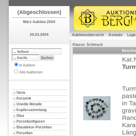
(Abgeschlossen)
März Auktion 2004
20.03.2004
Auktionsübersicht
Kontakt
Lage
Klasse
:
Schmuck
Beschr
Kat.
In Auktion
Turm
Alle Auktionen
Turm
Varia
past
Keramik
in T
Unedle Metalle
grav
Kupfersammlung
Glas
Rand
Porzellanfiguren
Kara
Blaudekor-Porzellan
Läng
Porzellan