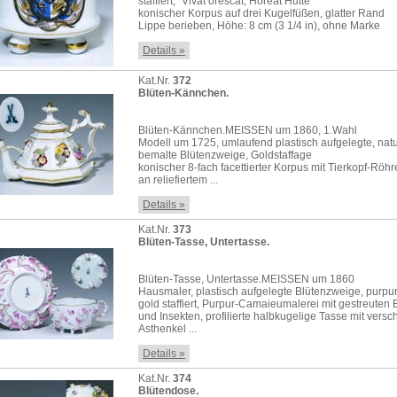
staffiert, "Vivat orescat, Horeat Hütte"
konischer Korpus auf drei Kugelfüßen, glatter Rand
Lippe berieben, Höhe: 8 cm (3 1/4 in), ohne Marke
Details »
Kat.Nr.
372
Blüten-Kännchen.
Blüten-Kännchen.MEISSEN um 1860, 1.Wahl
Modell um 1725, umlaufend plastisch aufgelegte, natu
bemalte Blütenzweige, Goldstaffage
konischer 8-fach facettierter Korpus mit Tierkopf-Rö
an reliefiertem ...
Details »
Kat.Nr.
373
Blüten-Tasse, Untertasse.
Blüten-Tasse, Untertasse.MEISSEN um 1860
Hausmaler, plastisch aufgelegte Blütenzweige, purpu
gold staffiert, Purpur-Camaieumalerei mit gestreuten 
und Insekten, profilierte halbkugelige Tasse mit ver
Asthenkel ...
Details »
Kat.Nr.
374
Blütendose.