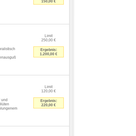
150,00 €
Limit
250,00 €
ralistisch
Ergebnis:
1.200,00 €
hrenausguß
Limit
120,00 €
r und
Ergebnis:
Blüten
220,00 €
schlungenem