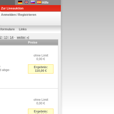
Hilfe
Zur Liveauktion
Anmelden / Registrieren
sformulare
Links
2
|
13
|
14
-
weiter
»|
Preise
ohne Limit
0,00 €
e
Ergebnis:
d abge-
110,00 €
ohne Limit
0,00 €
Ergebnis: