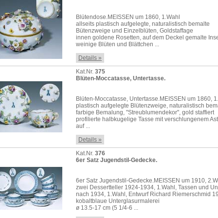
Blütendose.MEISSEN um 1860, 1.Wahl
allseits plastisch aufgelegte, naturalistisch bemalte
Bütenzweige und Einzelblüten, Goldstaffage
innen goldene Rosetten, auf dem Deckel gemalte Ins
weinige Blüten und Blättchen ...
Details »
Kat.Nr.
375
Blüten-Moccatasse, Untertasse.
Blüten-Moccatasse, Untertasse.MEISSEN um 1860, 1
plastisch aufgelegte Blütenzweige, naturalistisch bem
farbige Bemalung, "Streublumendekor", gold staffiert
profilierte halbkugelige Tasse mit verschlungenem As
auf ...
Details »
Kat.Nr.
376
6er Satz Jugendstil-Gedecke.
6er Satz Jugendstil-Gedecke.MEISSEN um 1910, 2.W
zwei Dessertteller 1924-1934, 1.Wahl, Tassen und Un
nach 1934, 1.Wahl, Entwurf Richard Riemerschmid 1
kobaltblaue Unterglasurmalerei
ø 13.5-17 cm (5 1/4-6 ...