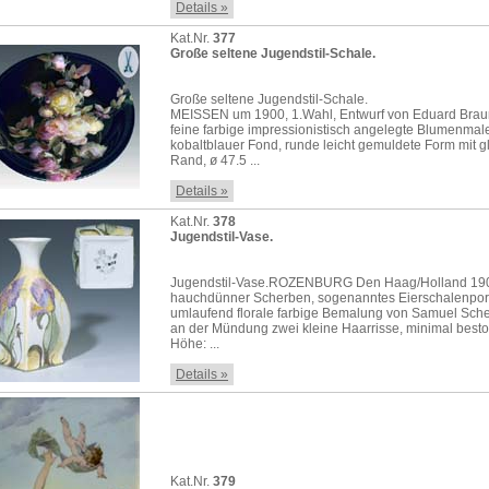
Details »
Kat.Nr.
377
Große seltene Jugendstil-Schale.
Große seltene Jugendstil-Schale.
MEISSEN um 1900, 1.Wahl, Entwurf von Eduard Brau
feine farbige impressionistisch angelegte Blumenmal
kobaltblauer Fond, runde leicht gemuldete Form mit g
Rand, ø 47.5 ...
Details »
Kat.Nr.
378
Jugendstil-Vase.
Jugendstil-Vase.ROZENBURG Den Haag/Holland 19
hauchdünner Scherben, sogenanntes Eierschalenpor
umlaufend florale farbige Bemalung von Samuel Sche
an der Mündung zwei kleine Haarrisse, minimal best
Höhe: ...
Details »
Kat.Nr.
379