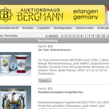
ionsübersicht
Kontakt
Lageplan
Bedingungen
Datenschutz
Auftrag
se
:
Porzellan
|«
zurück
-
1
|
2
|
3
|
4
|
5
|
6
|
7
|
8
|
9
|
10
|
11
|
1
Beschreibung
Kat.Nr.
370
2er Satz Veilchenvasen.
2er Satz Veilchenvasen.MEISSEN nach 1950, 1.Wahl
farbige Blumenbemalung, gold staffiert, purpurfarben
Ränder, konische Form mit ausgestellter Mündung un
setztem Stand, glatte Ränder, Höhe: 9.5 cm (3 3/4 in)
Preßmarken, ...
Details »
Kat.Nr.
371
Handwerkswappen-Kugelbecher.
Handwerkswappen-Kugelbecher.DEUTSCH um 1900
frontal fein gemaltes Vollwappen, gold radiert, gold