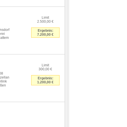
Limit
2.500,00 €
nsdorf
Ergebnis:
erei
7.200,00 €
lattem
Limit
300,00 €
08
zellan
Ergebnis:
llink
1.200,00 €
oßen