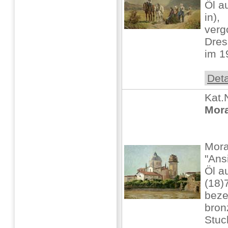
Öl a
in),
verg
Dres
im 1
Deta
Kat.
Mora
Mora
"Ans
Öl au
(18)
beze
bron
Stuc