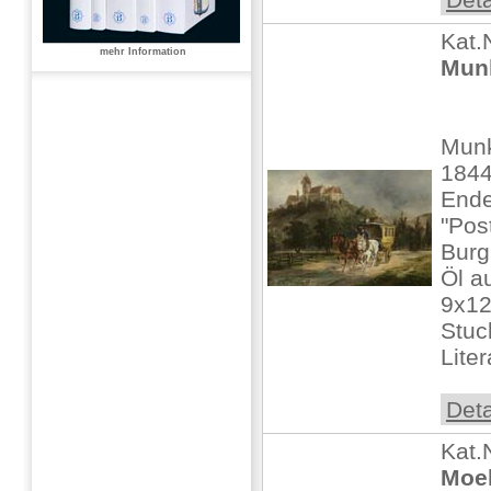
Kat.
mehr Information
Munk
Munk
1844
Ende
"Pos
Burg
Öl au
9x12
Stuc
Liter
Deta
Kat.
Moel