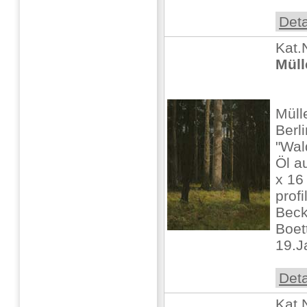
Deta
Kat.
Müll
Müll
Berli
"Wal
Öl a
x 16 
prof
Beck
Boet
19.J
Deta
Kat.