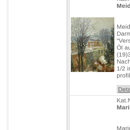
Meid
Meid
Darm
"Ver
Öl a
(19)
Nach
1/2 i
profi
Deta
Kat.
Mari
Mari