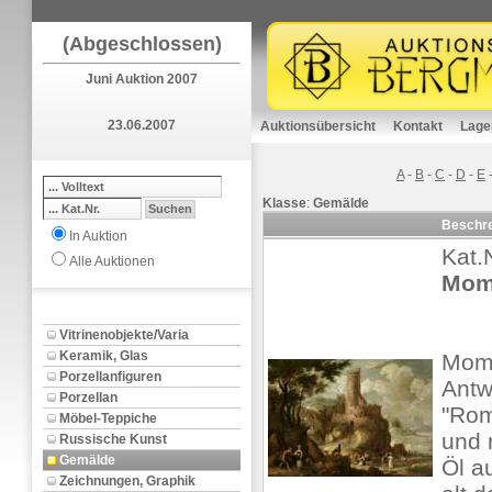
(Abgeschlossen)
Juni Auktion 2007
23.06.2007
Auktionsübersicht
Kontakt
Lage
A
-
B
-
C
-
D
-
E
Klasse
:
Gemälde
Beschr
In Auktion
Kat.
Alle Auktionen
Momp
Vitrinenobjekte/Varia
Keramik, Glas
Momp
Porzellanfiguren
Antw
Porzellan
"Rom
Möbel-Teppiche
und 
Russische Kunst
Gemälde
Öl a
Zeichnungen, Graphik