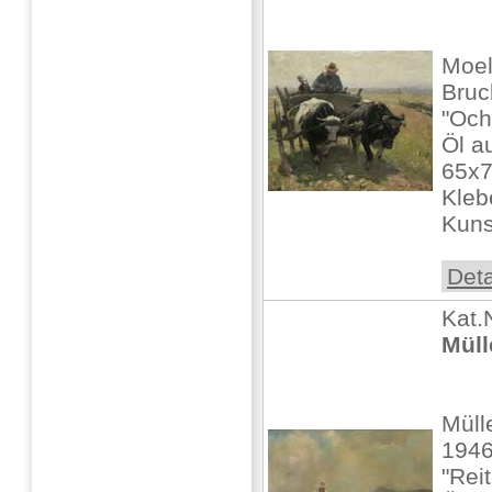
Moel
Bruc
"Och
Öl au
65x7
Kleb
Kuns
Deta
Kat.
Müll
Müll
1946
"Rei