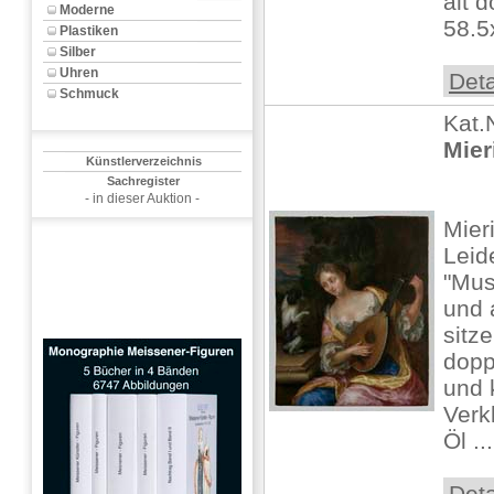
alt d
Moderne
58.5
Plastiken
Silber
Uhren
Deta
Schmuck
Kat.
Mier
Künstlerverzeichnis
Sachregister
- in dieser Auktion -
Mier
Leid
"Mus
und 
sitz
dopp
und 
Verk
Öl ...
Deta