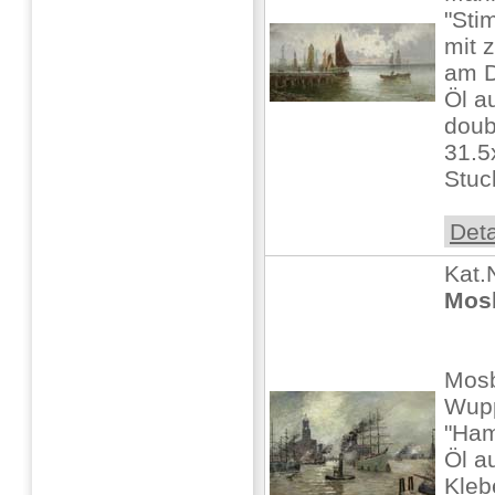
"Sti
mit 
am 
Öl a
doubl
31.5
Stuc
Deta
Kat.
Mosb
Mosb
Wupp
"Ham
Öl au
Kleb