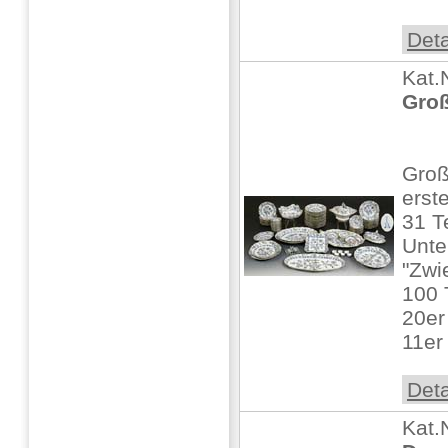
Deta
Kat.
Groß
Groß
erst
31 T
Unte
"Zwi
100 
20er
11er 
Deta
Kat.