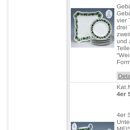
Gebä
Gebä
vier
drei 
zwei
und 
Tell
"Wei
Form
Deta
Kat.
4er 
4er 
Unte
MEIS