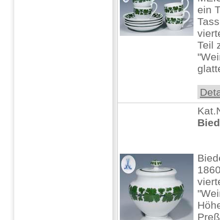
ein T
Tass
viert
Teil
"Wei
glatt
Deta
Kat.
Bied
Bied
1860
vier
"Wei
Höhe
Preß