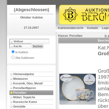
(Abgeschlossen)
Oktober Auktion
27.10.2007
Auktionsübersicht
Kontakt
Lage
Klasse
:
Porzellan
|«
Beschr
Kat.
In Auktion
Groß
Alle Auktionen
Groß
Vitrinenobjekte
1997
Miniaturen
limit
Keramik, Glas, Metall
umla
Porzellanfiguren
Porzellan
Bema
Möbel, Teppiche
rück
Russische Kunst
über
Gemälde