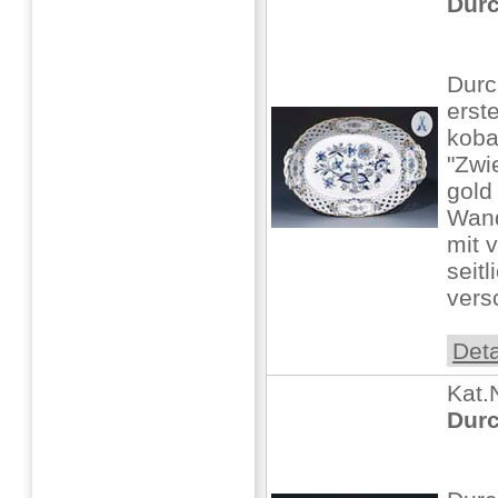
Durc
Durc
erst
koba
"Zwi
gold
Wan
mit v
seitl
vers
Deta
Kat.
Durc