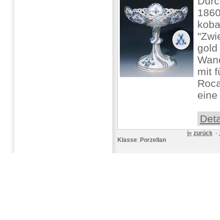
Durc
1860
koba
"Zwi
gold
Wan
mit 
Roca
eine 
Deta
|«
zurück
-
Klasse
:
Porzellan