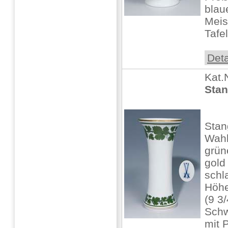
blau
Meis
Tafe
Deta
Kat.
Stan
Stan
Wahl
grün
gold 
schl
Höhe
(9 3
Schw
mit 