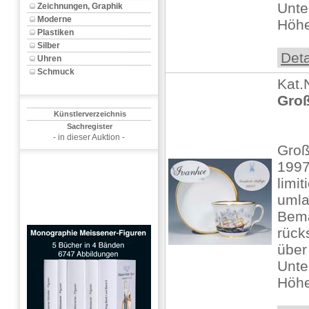
Unte
Zeichnungen, Graphik
Moderne
Höhe:
Plastiken
Silber
Deta
Uhren
Schmuck
Kat.
Groß
Künstlerverzeichnis
Sachregister
- in dieser Auktion -
Groß
1997
limit
umla
Bema
rück
über
Unte
Höhe: