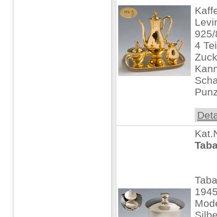
Kaff
Levi
925/
4 Te
Zuck
Kann
Scha
Punz
Deta
Kat.
Tab
Tab
1945
Mode
Silbe