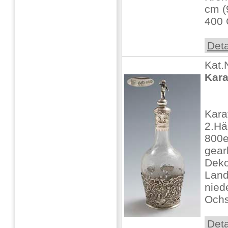
cm (9
400
Deta
Kat.
Kara
Kara
2.Hä
800er
gear
Deko
Land
nied
Ochs
Deta