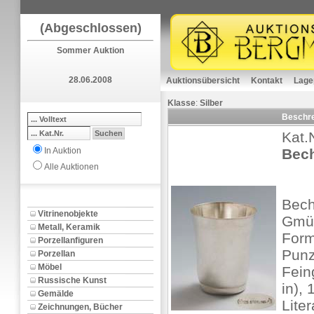
(Abgeschlossen)
Sommer Auktion
28.06.2008
Auktionsübersicht
Kontakt
Lage
Klasse
:
Silber
Beschr
Kat.
In Auktion
Bech
Alle Auktionen
Bec
Vitrinenobjekte
Gmün
Metall, Keramik
Form
Porzellanfiguren
Punz
Porzellan
Möbel
Fein
Russische Kunst
in),
Gemälde
Lite
Zeichnungen, Bücher