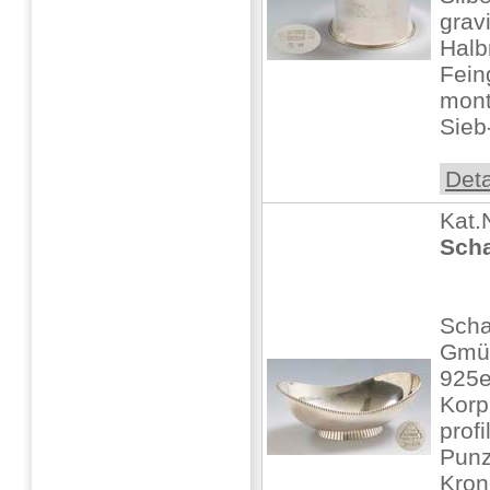
grav
Halb
Fein
mont
Sieb
Deta
Kat.
Scha
Sch
Gmü
925e
Korp
prof
Punz
Kron