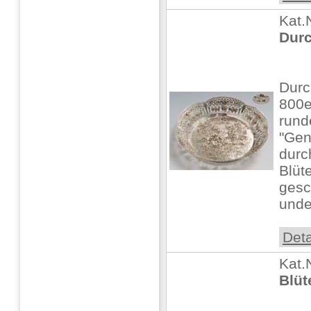
Kat.
Durc
Durc
800e
rund
"Gen
durc
Blüt
gesc
undeu
Deta
Kat.
Blüt