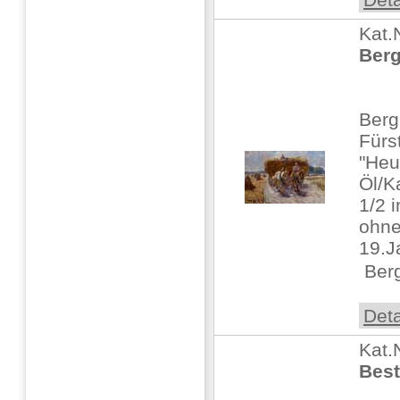
Kat.
Ber
Berg
Fürs
"Heu
Öl/K
1/2 i
ohne
19.J
 Be
Deta
Kat.
Best