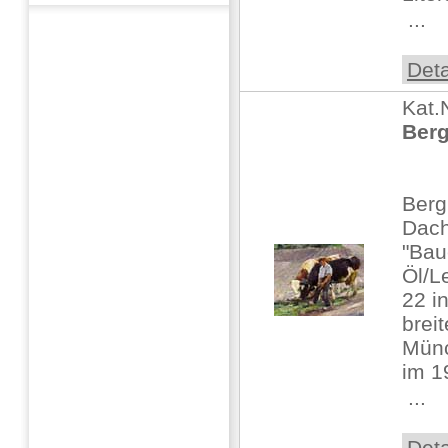
 ...
Deta
Kat.
Ber
Berg
Dac
"Bau
Öl/L
22 in
brei
Münc
im 1
 ...
Deta