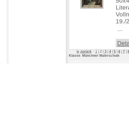
50x4
Liter
Voll
19./
 ...
Deta
|«
zurück
-
1
|
2
|
3
|
4
|
5
|
6
|
7
|
Klasse
:
Münchner Malerschule