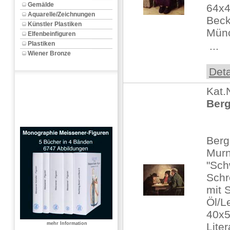
Gemälde
64x4
Aquarelle/Zeichnungen
Beck
Künstler Plastiken
Münc
Elfenbeinfiguren
Plastiken
 ...
Wiener Bronze
Deta
Kat.
Berg
Berg
Mur
"Sch
Schr
mit 
Öl/L
40x5
mehr Information
Liter