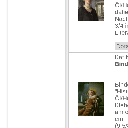
Öl/Ho
dati
Nach
3/4 
Liter
Deta
Kat.
Bind
Bind
"His
Öl/H
Kleb
am o
cm
(9 5/