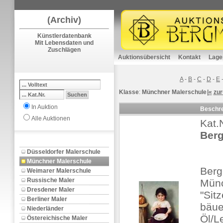
(Archiv)
Künstlerdatenbank
Mit Lebensdaten und
Zuschlägen
Auktionsübersicht
Kontakt
Lage
A
-
B
-
C
-
D
-
E
Klasse
:
Münchner Malerschule
|«
zur
In Auktion
Beschr
Alle Auktionen
Kat.
Berg
Düsseldorfer Malerschule
Münchner Malerschule
Berg
Weimarer Malerschule
Russische Maler
Mün
Dresdener Maler
"Sit
Berliner Maler
bäue
Niederländer
Öl/L
Östereichische Maler