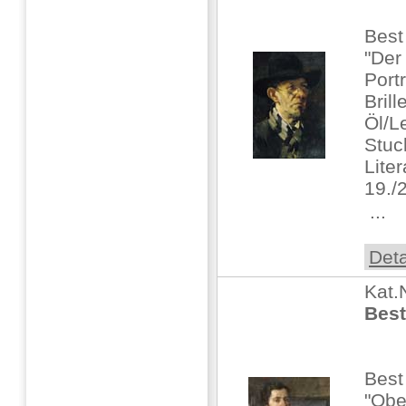
Best
"Der
Port
Brill
Öl/L
Stu
Lite
19./
 ...
Deta
Kat.
Best
Best
"Obe