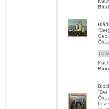
Kat.
Bläd
Bläd
"Ber
Gebi
Öl/L
Deta
Kat.
Bloc
Bloc
"Bei
Öl/L
beze