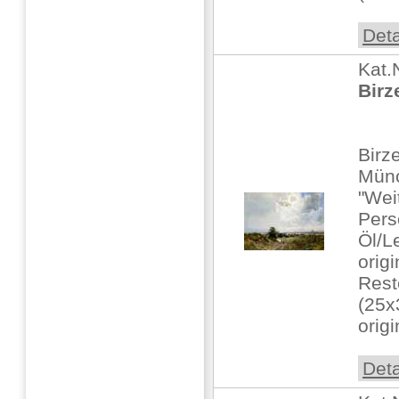
Deta
Kat.
Birz
Birz
Mün
"Wei
Pers
Öl/Le
orig
Rest
(25x
origi
Deta