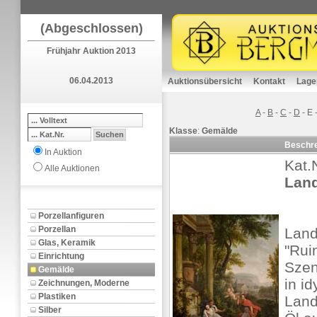
(Abgeschlossen)
Frühjahr Auktion 2013
06.04.2013
Auktionsübersicht
Kontakt
Lage
A
-
B
-
C
-
D
-
E
Klasse
:
Gemälde
Beschr
In Auktion
Kat.
Alle Auktionen
Land
Porzellanfiguren
Porzellan
Land
Glas, Keramik
"Rui
Einrichtung
Szen
Gemälde
in id
Zeichnungen, Moderne
Plastiken
Land
Silber