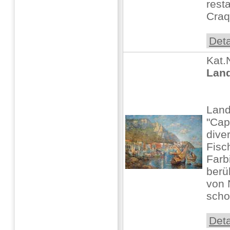
resta
Craqu
Deta
Kat.
Land
Land
"Cap
dive
Fisc
Farbi
berü
von 
scho
Deta