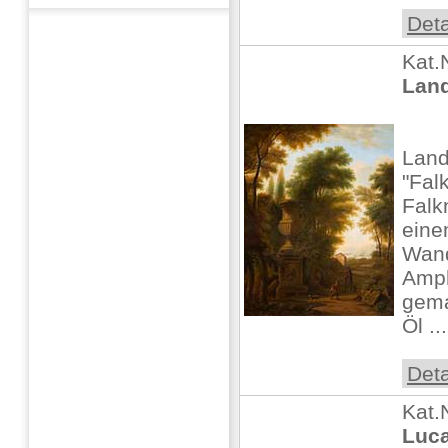
Deta
Kat.
Land
Land
"Fal
Falk
ein
Wand
Amph
gema
Öl ...
Deta
Kat.
Luca