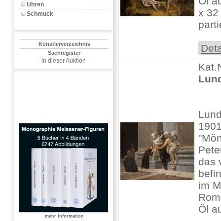
Öl a
Uhren
x 32 
Schmuck
parti
Künstlerverzeichnis
Deta
Sachregister
- in dieser Auktion -
Kat.
Lund
Lund
1901
"Mön
Pete
das 
befi
im Mi
Rom
Öl a
mehr Information