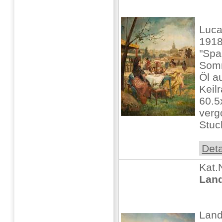
Luca
1918
"Spa
Somm
Öl au
Keil
60.5
verg
Stuc
Deta
Kat.
Land
Land