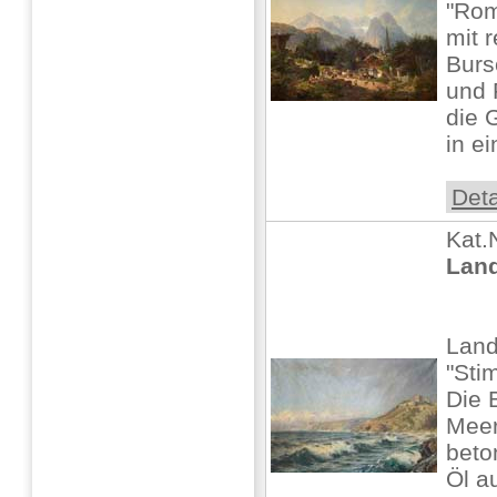
"Rom
mit 
Burs
und 
die 
in e
Deta
Kat.
Land
Land
"Sti
Die 
Meer
beto
Öl a