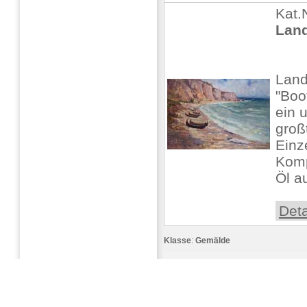
Kat.
Land
Land
"Boo
ein 
großt
Einz
Komp
Öl au
Deta
Klasse
:
Gemälde