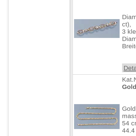
Diam
ct),
3 kl
Diam
Brei
Deta
Kat.
Gold
Gold
mass
54 c
44.