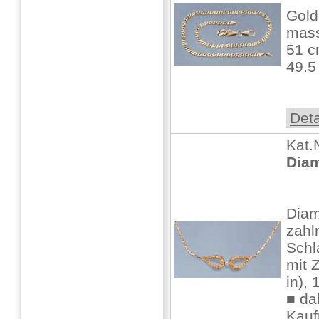
Gold
mass
51 c
49.
Deta
Kat.
Diam
Diam
zahl
Schl
mit 
in),
■ da
Kauf