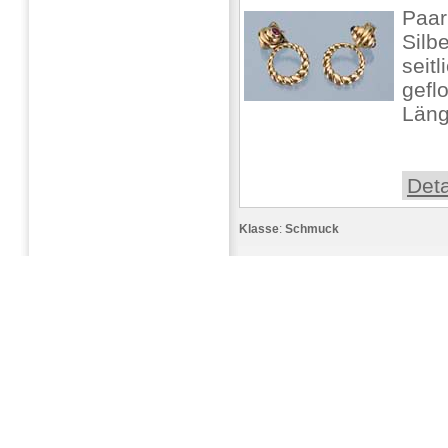
Paar
Silbe
seit
gefl
Läng
Deta
Klasse
:
Schmuck