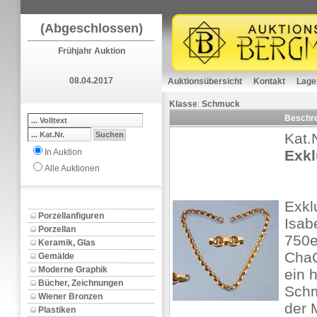
(Abgeschlossen)
Frühjahr Auktion
08.04.2017
Auktionsübersicht
Kontakt
Lage
Klasse
:
Schmuck
Beschr
Kat.
In Auktion
Exkl
Alle Auktionen
Exkl
Porzellanfiguren
Isab
Porzellan
750e
Keramik, Glas
ChaC
Gemälde
Moderne Graphik
ein 
Bücher, Zeichnungen
Schm
Wiener Bronzen
der 
Plastiken