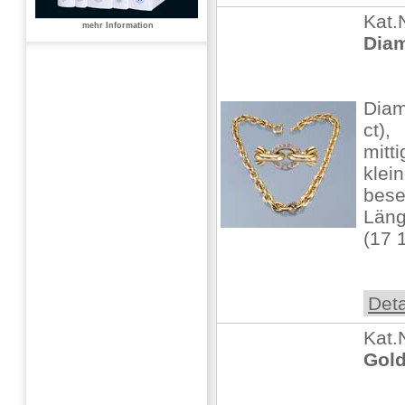
Kat.
mehr Information
Diam
Diam
ct),
mitt
klei
bese
Läng
(17 
Deta
Kat.
Gold