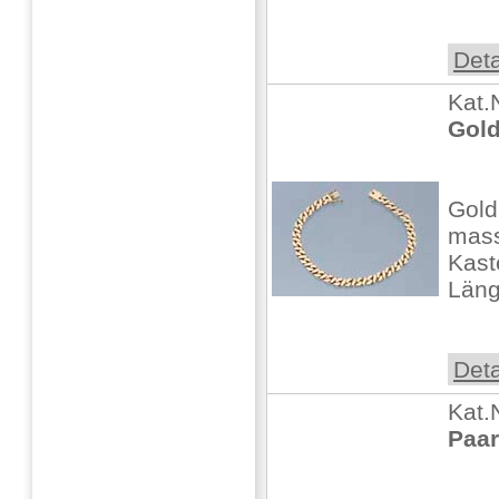
Deta
Kat.
Gol
Gold
mass
Kast
Läng
Deta
Kat.
Paar