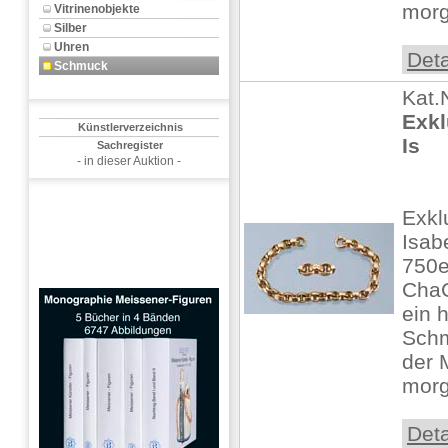
morg
Vitrinenobjekte
Silber
Uhren
Deta
Schmuck
Kat.
Exkl
Künstlerverzeichnis
Is
Sachregister
- in dieser Auktion -
Exkl
Isab
750e
ChaC
ein 
Schm
der 
morg
Deta