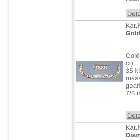
Deta
Kat.
Gol
Gold
ct),
35 k
mass
gear
7/8 
Deta
Kat.
Diam