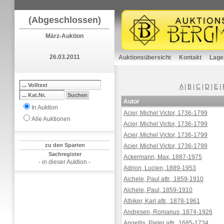
(Abgeschlossen)
März-Auktion
26.03.2011
Auktionsübersicht
Kontakt
Lage
A
|
B
|
C
|
D
|
E
|
Autor
In Auktion
Acier, Michel Victor, 1736-1799
Alle Auktionen
Acier, Michel Victor, 1736-1799
Acier, Michel Victor, 1736-1799
zu den Sparten
Acier, Michel Victor, 1736-1799
Sachregister
Ackermann, Max, 1887-1975
- in dieser Auktion -
Adrion, Lucien, 1889-1953
Aichele, Paul attr., 1859-1910
Aichele, Paul, 1859-1910
Albiker, Karl attr., 1878-1961
Andresen, Romanus, 1874-1926
Angellis, Pieter attr., 1685-1734