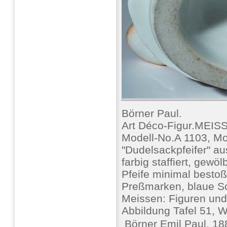
Börner Paul.
Art Déco-Figur.MEISS
Modell-No.A 1103, Mo
"Dudelsackpfeifer" aus
farbig staffiert, gew
Pfeife minimal bestoß
Preßmarken, blaue Sc
Meissen: Figuren un
Abbildung Tafel 51, W
 Börner Emil Paul, 1