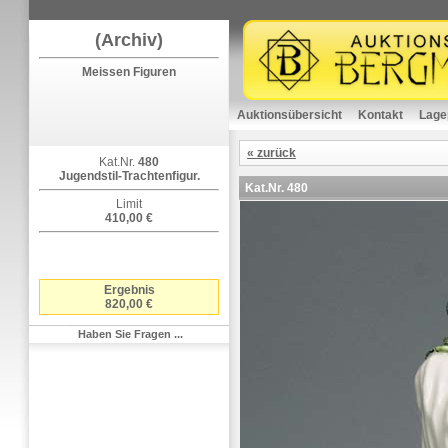
(Archiv)
Meissen Figuren
Auktionsübersicht
Kontakt
Lage
« zurück
Kat.Nr.
480
Jugendstil-Trachtenfigur.
Kat.Nr.
480
Limit
410,00 €
Ergebnis
820,00 €
Haben Sie Fragen ...