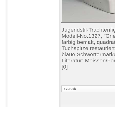
Jugendstil-Trachtenf
Modell-No.1327, "Grie
farbig bemalt, quadra
Tuchspitze restaurier
blaue Schwertermark
Literatur: Meissen/F
[0]
« zurück