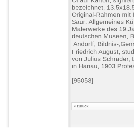
Öl auf Karton, signier
bezeichnet, 13.5x18.5 
Original-Rahmen mit Fr
Saur: Allgemeines Kün
Malerwerke des 19.J
deutschen Museen, Be
 Andorff, Bildnis-,G
Friedrich August, stu
von Julius Schrader,
in Hanau, 1903 Profe
[95053]
« zurück