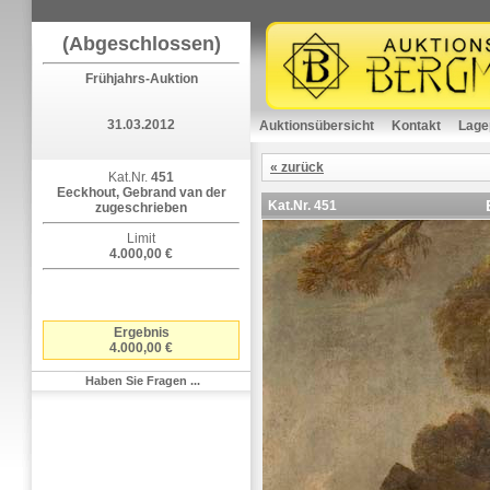
(Abgeschlossen)
Frühjahrs-Auktion
31.03.2012
Auktionsübersicht
Kontakt
Lage
« zurück
Kat.Nr.
451
Eeckhout, Gebrand van der
Kat.Nr.
451
zugeschrieben
Limit
4.000,00 €
Ergebnis
4.000,00 €
Haben Sie Fragen ...