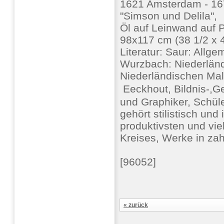
1621 Amsterdam - 1
"Simson und Delila",
Öl auf Leinwand auf Pla
98x117 cm (38 1/2 x 4
Literatur: Saur: Allg
Wurzbach: Niederländ
Niederländischen Mal
 Eeckhout, Bildnis-,G
und Graphiker, Schül
gehört stilistisch un
produktivsten und vie
Kreises, Werke in za
[96052]
« zurück