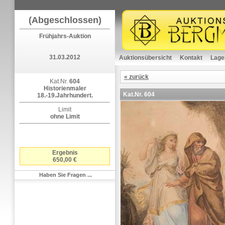
(Abgeschlossen)
Frühjahrs-Auktion
31.03.2012
Auktionsübersicht
Kontakt
Lage
« zurück
Kat.Nr.
604
Historienmaler
Kat.Nr.
604
18.-19.Jahrhundert.
Limit
ohne Limit
Ergebnis
650,00 €
Haben Sie Fragen ...