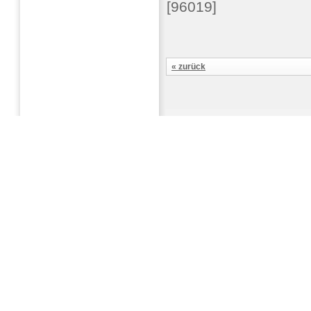
[96019]
« zurück