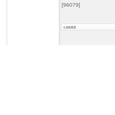
[96079]
« zurück