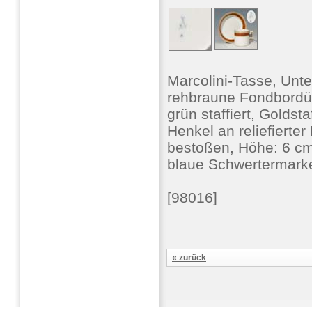
Marcolini-Tasse, Un
rehbraune Fondbordür
grün staffiert, Goldst
Henkel an reliefierte
bestoßen, Höhe: 6 cm (
blaue Schwertermarke
[98016]
« zurück