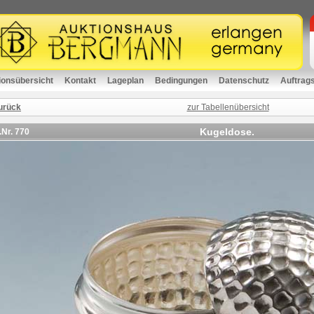
ionsübersicht
Kontakt
Lageplan
Bedingungen
Datenschutz
Auftrag
urück
zur Tabellenübersicht
Kugeldose.
.Nr.
770