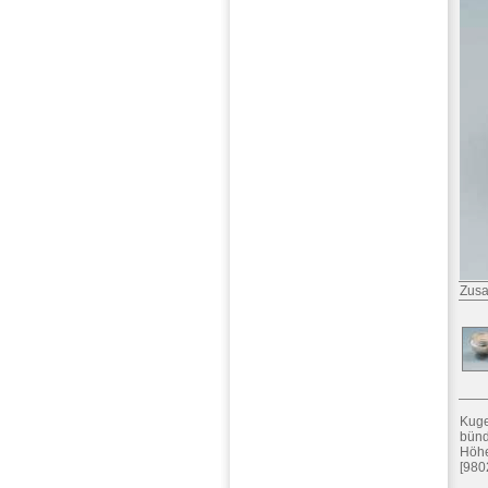
Zusa
Kuge
bünd
Höhe
[980