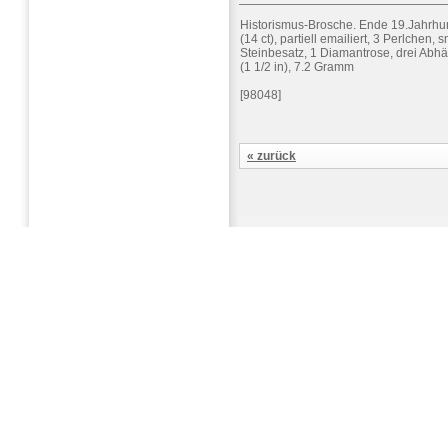
Historismus-Brosche. Ende 19.Jahrhu
(14 ct), partiell emailiert, 3 Perlchen
Steinbesatz, 1 Diamantrose, drei Ab
(1 1/2 in), 7.2 Gramm
[98048]
« zurück