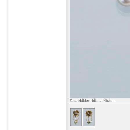
Zusatzbilder
-
bitte anklicken