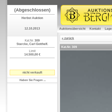
(Abgeschlossen)
Herbst Auktion
12.10.2013
Auktionsübersicht
Kontakt
Lage
« zurück
Kat.Nr.
309
Starcke, Carl Gotthelf.
Kat.Nr.
309
Limit
14.500,00 €
nicht verkauft
Haben Sie Fragen ...