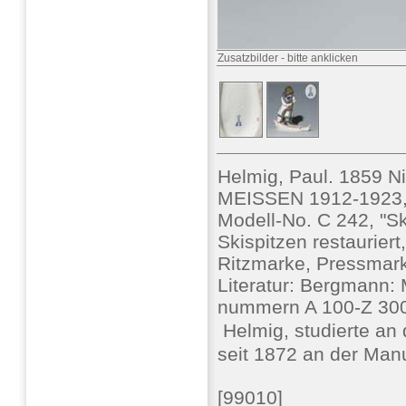
Zusatzbilder
-
bitte anklicken
Helmig, Paul. 1859 N
MEISSEN 1912-1923, 
Modell-No. C 242, "Ski
Skispitzen restauriert
Ritzmarke, Pressmar
Literatur: Bergmann: 
nummern A 100-Z 300
 Helmig, studierte a
seit 1872 an der Manu
[99010]