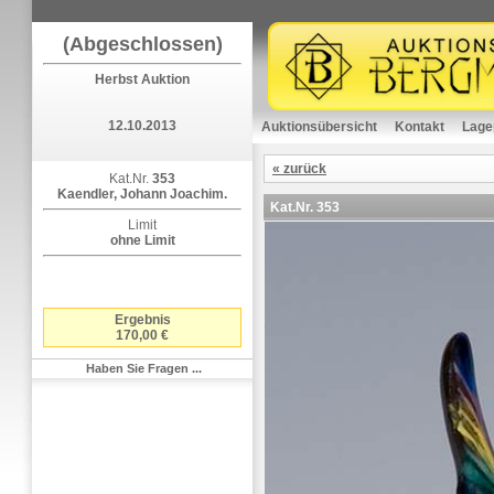
(Abgeschlossen)
Herbst Auktion
12.10.2013
Auktionsübersicht
Kontakt
Lage
« zurück
Kat.Nr.
353
Kaendler, Johann Joachim.
Kat.Nr.
353
Limit
ohne Limit
Ergebnis
170,00 €
Haben Sie Fragen ...