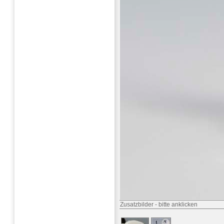
Zusatzbilder
-
bitte anklicken