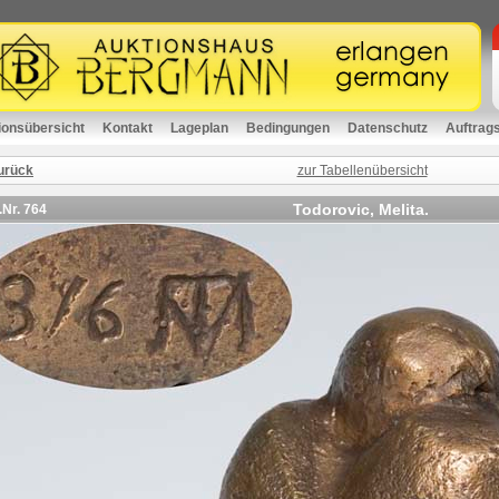
ionsübersicht
Kontakt
Lageplan
Bedingungen
Datenschutz
Auftrag
urück
zur Tabellenübersicht
Todorovic, Melita.
.Nr.
764