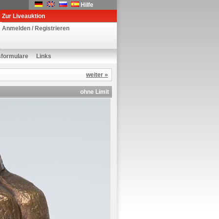
Hilfe
Zur Liveauktion
Anmelden / Registrieren
sformulare
Links
weiter »
ohne Limit